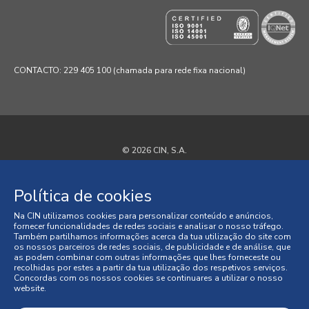
CONTACTO: 229 405 100 (chamada para rede fixa nacional)
© 2026 CIN, S.A.
Termos e Condições
Política de cookies
Política de Privacidade
Na CIN utilizamos cookies para personalizar conteúdo e anúncios,
fornecer funcionalidades de redes sociais e analisar o nosso tráfego.
Política de Cookies
Também partilhamos informações acerca da tua utilização do site com
os nossos parceiros de redes sociais, de publicidade e de análise, que
as podem combinar com outras informações que lhes forneceste ou
Faqs
recolhidas por estes a partir da tua utilização dos respetivos serviços.
Concordas com os nossos cookies se continuares a utilizar o nosso
website.
Litígios de Consumo