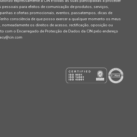
autorizo expressamente a CIN e todas as suas participadas a proceder
pessoais para efeitos de comunicação de produtos, serviços,
panhas e ofertas promocionais, eventos, passatempos, dicas de
. Tenho consciência de que posso exercer a qualquer momento os meus
, nomeadamente os direitos de acesso, rectificação, oposição ou
cto com o Encarregado de Protecção de Dados da CIN pelo endereço
ivacy@cin.com