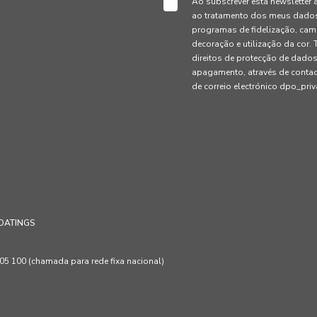
Ao subscrever esta newsletter 
ao tratamento dos meus dados 
programas de fidelização, cam
decoração e utilização da cor
direitos de protecção de dados
apagamento, através de conta
de correio electrónico dpo_pr
OATINGS
 100 (chamada para rede fixa nacional)