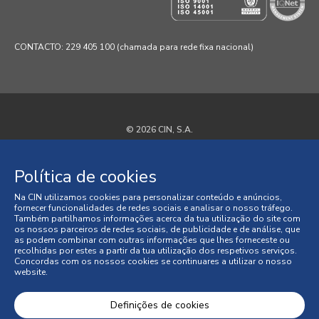
CONTACTO: 229 405 100 (chamada para rede fixa nacional)
© 2026 CIN, S.A.
Termos e Condições
Política de cookies
Política de Privacidade
Na CIN utilizamos cookies para personalizar conteúdo e anúncios,
fornecer funcionalidades de redes sociais e analisar o nosso tráfego.
Política de Cookies
Também partilhamos informações acerca da tua utilização do site com
os nossos parceiros de redes sociais, de publicidade e de análise, que
as podem combinar com outras informações que lhes forneceste ou
Faqs
recolhidas por estes a partir da tua utilização dos respetivos serviços.
Concordas com os nossos cookies se continuares a utilizar o nosso
website.
Litígios de Consumo
Condições Gerais de Venda
Definições de cookies