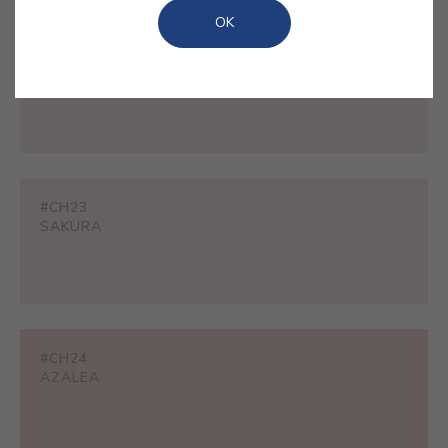
OK
#CH22
BELLAROSE
#CH23
SAKURA
#CH24
AZALEA