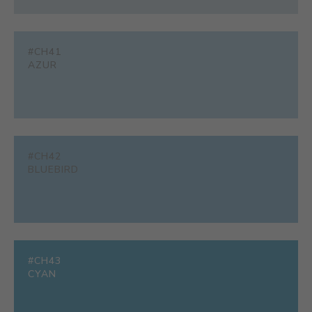
#CH41
AZUR
#CH42
BLUEBIRD
#CH43
CYAN