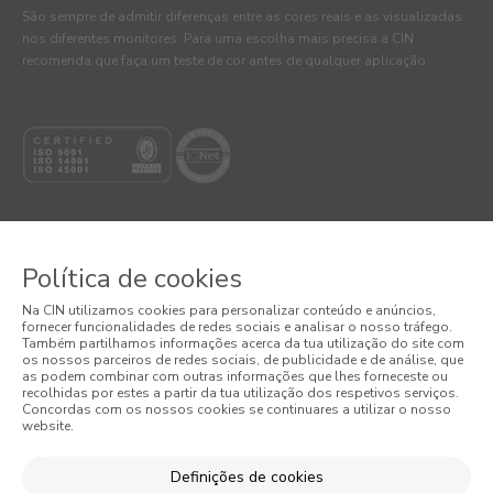
São sempre de admitir diferenças entre as cores reais e as visualizadas
nos diferentes monitores. Para uma escolha mais precisa a CIN
recomenda que faça um teste de cor antes de qualquer aplicação.
Política de cookies
© 2026 CIN, S.A.
Na CIN utilizamos cookies para personalizar conteúdo e anúncios,
fornecer funcionalidades de redes sociais e analisar o nosso tráfego.
Termos e Condições
Também partilhamos informações acerca da tua utilização do site com
os nossos parceiros de redes sociais, de publicidade e de análise, que
as podem combinar com outras informações que lhes forneceste ou
Política de Privacidade
recolhidas por estes a partir da tua utilização dos respetivos serviços.
Concordas com os nossos cookies se continuares a utilizar o nosso
website.
Política de Cookies
Condições Gerais de Venda
Definições de cookies