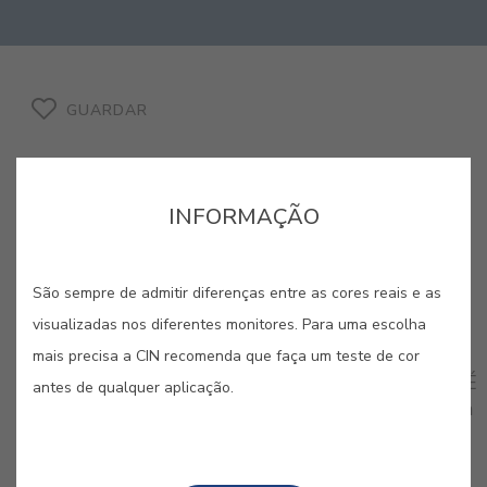
GUARDAR
INFORMAÇÃO
CORES RELACIONADAS
São sempre de admitir diferenças entre as cores reais e as
visualizadas nos diferentes monitores. Para uma escolha
Esta seleção explora o poder emocional dos
vermelhos e a profundidade dos azuis, criando um
mais precisa a CIN recomenda que faça um teste de cor
diálogo cromático cheio de força e personalidade. É
antes de qualquer aplicação.
uma paleta de contrastes marcantes, perfeita para
ambientes que procuram expressar paixão e uma
sofisticação ousada.