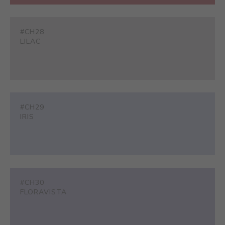
#CH28
LILAC
#CH29
IRIS
#CH30
FLORAVISTA