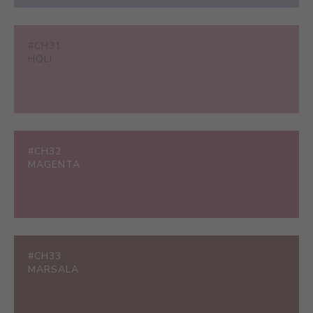
#CH31
HOLI
#CH32
MAGENTA
#CH33
MARSALA