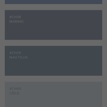
#CH38
MARINO
#CH39
NAUTILUS
#CH40
CIELO