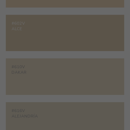
#602V
ALCE
#610V
DAKAR
#616V
ALEJANDRÍA