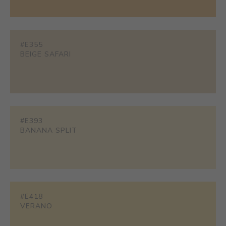
#E355
BEIGE SAFARI
#E393
BANANA SPLIT
#E418
VERANO