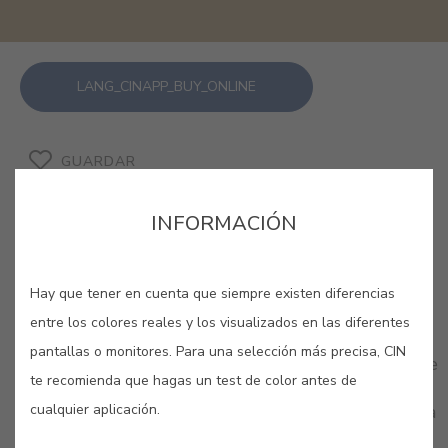
LANG_CINAPP_BUY_ONLINE
GUARDAR
INFORMACIÓN
Hay que tener en cuenta que siempre existen diferencias
COLORES RELACIONADOS
entre los colores reales y los visualizados en las diferentes
pantallas o monitores. Para una selección más precisa, CIN
¡Ilumina cualquier espacio con nuestra selección de
te recomienda que hagas un test de color antes de
amarillos! Déjate llevar por su creatividad y su
cualquier aplicación.
serenidad, y aprovecha para llenar tu hogar de una
sensación tan natural como la propia luz del sol.