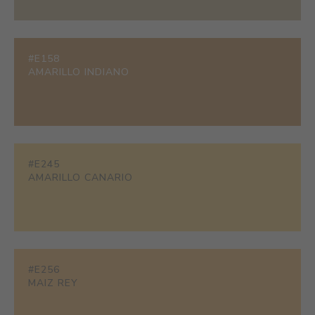
#E158
AMARILLO INDIANO
#E245
AMARILLO CANARIO
#E256
MAIZ REY