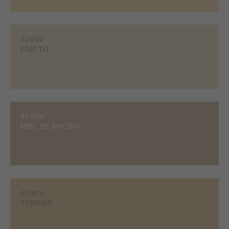
#365V
EGIPTO
#590V
MIEL DE ENCINA
#596V
TERRIER