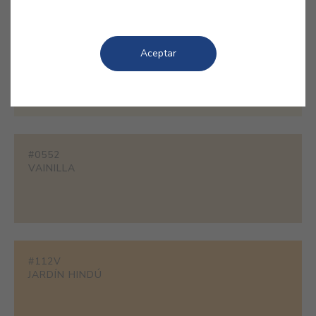
#1862
Aceptar
NATA
#0552
VAINILLA
#112V
JARDÍN HINDÚ