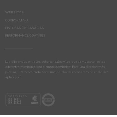
WEBSITES
CORPORATIVO
PINTURAS CIN CANARIAS
PERFORMANCE COATINGS
Las diferencias entre los colores reales y los que se muestran en los
diferentes monitores son siempre admitidas. Para una elección más
precisa, CIN recomienda hacer una prueba de color antes de cualquier
aplicación.