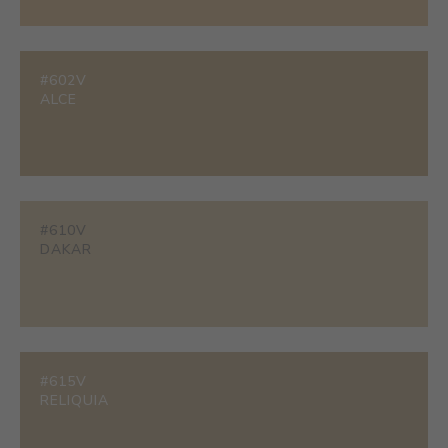
#602V
ALCE
#610V
DAKAR
#615V
RELIQUIA