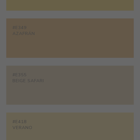
#E349
AZAFRÁN
#E355
BEIGE SAFARI
#E418
VERANO