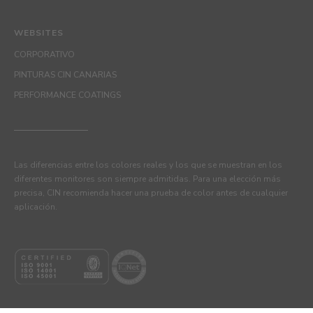
WEBSITES
CORPORATIVO
PINTURAS CIN CANARIAS
PERFORMANCE COATINGS
Las diferencias entre los colores reales y los que se muestran en los
diferentes monitores son siempre admitidas. Para una elección más
precisa, CIN recomienda hacer una prueba de color antes de cualquier
aplicación.