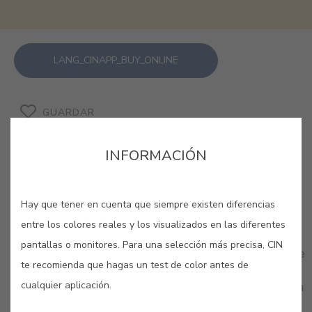
LANG_CINAPP_BUY_ONLINE
GUARDAR
INFORMACIÓN
Hay que tener en cuenta que siempre existen diferencias
COLORES RELACIONADOS
entre los colores reales y los visualizados en las diferentes
pantallas o monitores. Para una selección más precisa, CIN
¡Ilumina cualquier espacio con nuestra selección de
te recomienda que hagas un test de color antes de
amarillos! Déjate llevar por su creatividad y su
cualquier aplicación.
serenidad, y aprovecha para llenar tu hogar de una
sensación tan natural como la propia luz del sol.