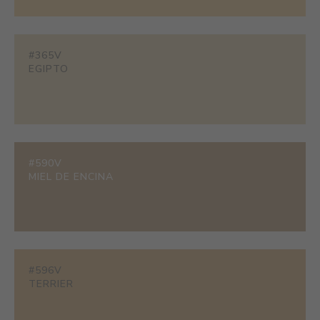
#365V
EGIPTO
#590V
MIEL DE ENCINA
#596V
TERRIER