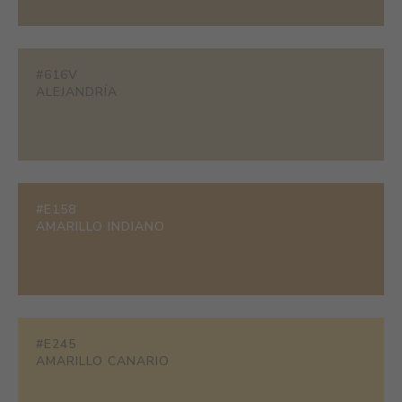
#616V
ALEJANDRÍA
#E158
AMARILLO INDIANO
#E245
AMARILLO CANARIO