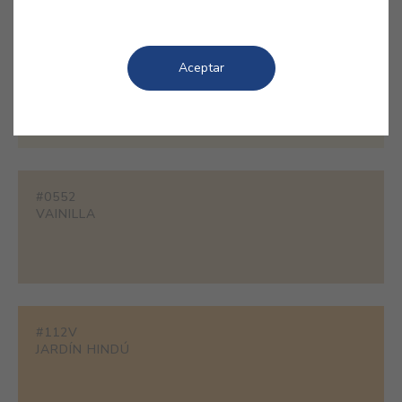
#1862
Aceptar
NATA
#0552
VAINILLA
#112V
JARDÍN HINDÚ