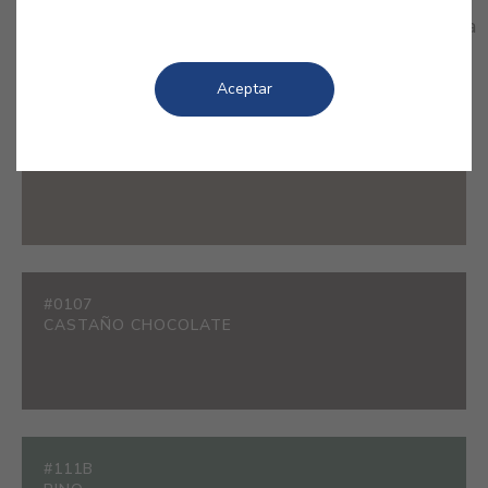
la elegancia de los colores oscuros y consigue
espacios totalmente memorables que no dejarán a
nadie indiferente.
Aceptar
#200B
CASTOR
#0107
CASTAÑO CHOCOLATE
#111B