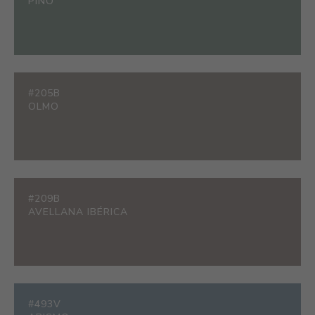
PINO
#205B
OLMO
#209B
AVELLANA IBÉRICA
#493V