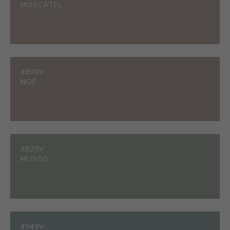
MOSCATEL
#806V
NOÉ
#920V
MUSGO
#949V