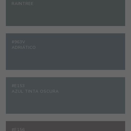
RAINTREE
#963V
ADRIÁTICO
#E153
AZUL TINTA OSCURA
#E156