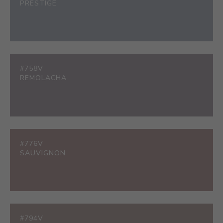
PRESTIGE
#758V
REMOLACHA
#776V
SAUVIGNON
#794V