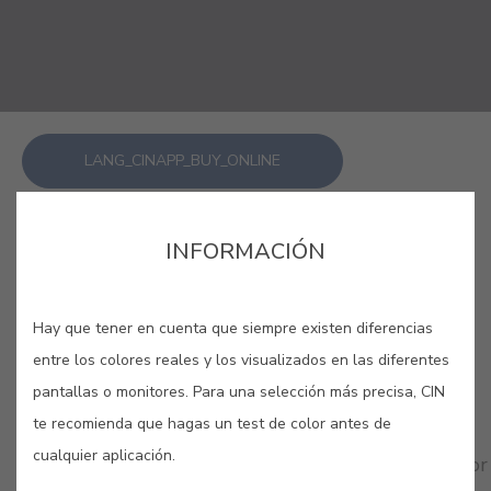
LANG_CINAPP_BUY_ONLINE
GUARDAR
INFORMACIÓN
Hay que tener en cuenta que siempre existen diferencias
entre los colores reales y los visualizados en las diferentes
pantallas o monitores. Para una selección más precisa, CIN
COLORES RELACIONADOS
te recomienda que hagas un test de color antes de
cualquier aplicación.
¿Te atreves? Sofisticados, misteriosos… Apuesta por