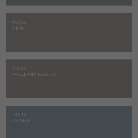
#205B
OLMO
#209B
AVELLANA IBÉRICA
#493V
ABISMO