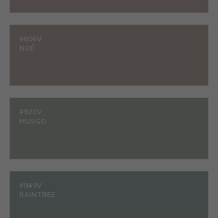
#806V
NOÉ
#920V
MUSGO
#949V
RAINTREE