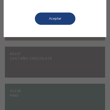
#200B
Aceptar
CASTOR
#0107
CASTAÑO CHOCOLATE
#111B
PINO