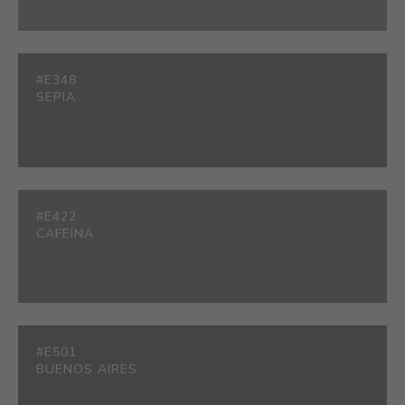
#E348
SEPIA
#E422
CAFEÍNA
#E501
BUENOS AIRES