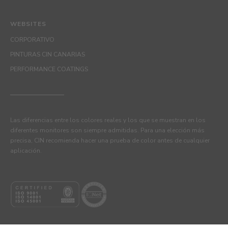
WEBSITES
CORPORATIVO
PINTURAS CIN CANARIAS
PERFORMANCE COATINGS
Las diferencias entre los colores reales y los que se muestran en los
diferentes monitores son siempre admitidas. Para una elección más
precisa, CIN recomienda hacer una prueba de color antes de cualquier
aplicación.