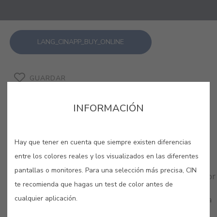
LANG_CINAPP_BUY_ONLINE
GUARDAR
INFORMACIÓN
Hay que tener en cuenta que siempre existen diferencias
COLORES RELACIONADOS
entre los colores reales y los visualizados en las diferentes
pantallas o monitores. Para una selección más precisa, CIN
¿Te atreves? Sofisticados, misteriosos… Apuesta por
te recomienda que hagas un test de color antes de
la elegancia de los colores oscuros y consigue
cualquier aplicación.
espacios totalmente memorables que no dejarán a
nadie indiferente.