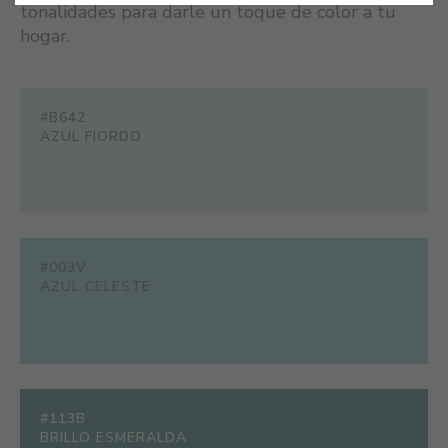
tonalidades para darle un toque de color a tu
hogar.
#B642
AZUL FIORDO
#003V
AZUL CELESTE
#113B
BRILLO ESMERALDA