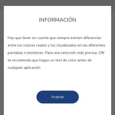
INFORMACIÓN
LANG_CINAPP_BUY_ONLINE
Hay que tener en cuenta que siempre existen diferencias
GUARDAR
entre los colores reales y los visualizados en las diferentes
pantallas o monitores. Para una selección más precisa, CIN
te recomienda que hagas un test de color antes de
cualquier aplicación.
COLORES RELACIONADOS
Frescos y atrevidos, los turquesas nos transportan
Aceptar
al mar y las olas para hacernos olvidar todos
nuestros pensamientos negativos. Goza de la
jovialidad y luminosidad de sus diferentes