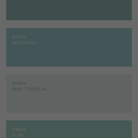
#236V
MYKONOS
#246V
MAR TROPICAL
#464V
SURF