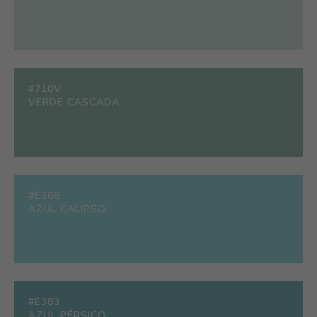
#710V
VERDE CASCADA
#E368
AZUL CALIPSO
#E383
AZUL PÉRSICO