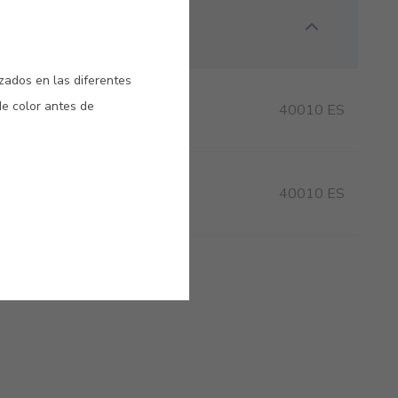
izados en las diferentes
de color antes de
40010 ES
40010 ES