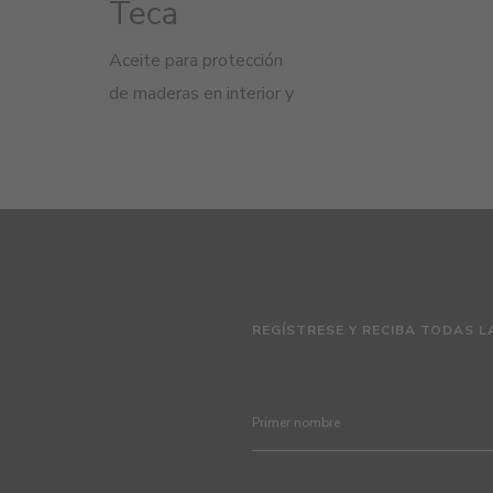
Teca
Aceite para protección
de maderas en interior y
exterior
REGÍSTRESE Y RECIBA TODAS L