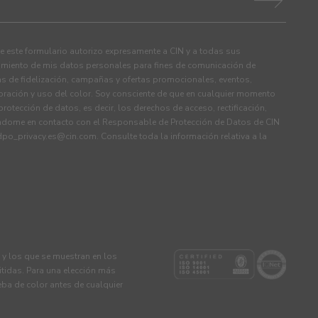
 este formulario autorizo expresamente a CIN y a todas sus
tamiento de mis datos personales para fines de comunicación de
s de fidelización, campañas y ofertas promocionales, eventos,
ración y uso del color. Soy consciente de que en cualquier momento
rotección de datos, es decir, los derechos de acceso, rectificación,
ndome en contacto con el Responsable de Protección de Datos de CIN
dpo_privacy.es@cin.com
. Consulte toda la información relativa a la
s y los que se muestran en los
tidas. Para una elección más
eba de color antes de cualquier