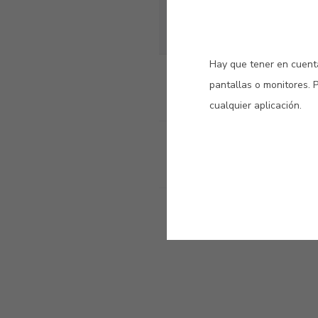
40010 MARÍTIM
Hay que tener en cuenta
pantallas o monitores. 
Ficha técnica
cualquier aplicación.
Ficha de datos de seg