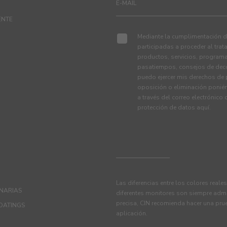
ENTE
Mediante la cumplimentación de
participadas a proceder al tra
productos, servicios, programa
pasatiempos, consejos de deco
puedo ejercer mis derechos de p
oposición o eliminación ponié
a través del correo electrónico
protección de datos
aquí
.
Las diferencias entre los colores reale
ANARIAS
diferentes monitores son siempre admi
precisa, CIN recomienda hacer una pru
OATINGS
aplicación.