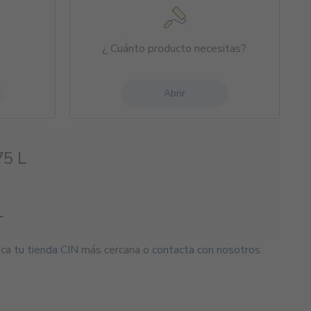
¿ Cuánto producto necesitas?
Abrir
75 L
L
sca
tu tienda CIN
más cercana o
contacta con nosotros
.