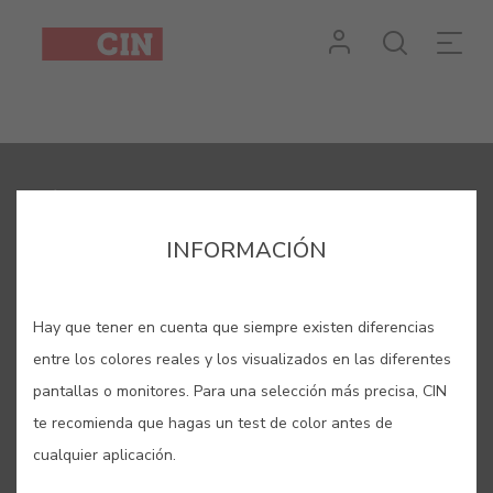
Evento
1
Detalhes
REGÍSTRESE Y RECIBA TODAS LAS NOVEDADES DE CIN
INFORMACIÓN
Hay que tener en cuenta que siempre existen diferencias
entre los colores reales y los visualizados en las diferentes
pantallas o monitores. Para una selección más precisa, CIN
te recomienda que hagas un test de color antes de
Mediante la cumplimentación de este formulario autorizo
expresamente a CIN y a todas sus participadas a proceder al
cualquier aplicación.
tratamiento de mis datos personales para fines de