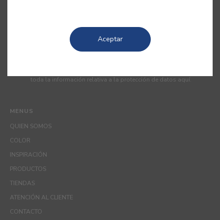
comunicación de productos, servicios, programas de
fidelización, campañas y ofertas promocionales, eventos,
pasatiempos, consejos de decoración y uso del color. Soy
consciente de que en cualquier momento puedo ejercer mis
Aceptar
derechos de protección de datos, es decir, los derechos de
acceso, rectificación, oposición o eliminación poniéndome en
contacto con el Responsable de Protección de Datos de CIN a
través del correo electrónico
dpo_privacy.es@cin.com
. Consulte
toda la información relativa a la protección de datos
aquí
.
MENUS
QUIEN SOMOS
COLOR
INSPIRACIÓN
PRODUCTOS
TIENDAS
ATENCIÓN AL CLIENTE
CONTACTO