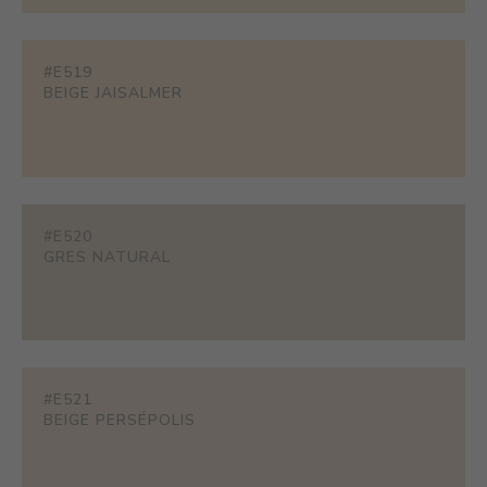
#E519
BEIGE JAISALMER
#E520
GRES NATURAL
#E521
BEIGE PERSÉPOLIS