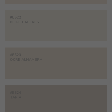
#E522
BEIGE CÁCERES
#E523
OCRE ALHAMBRA
#E524
TAPIA