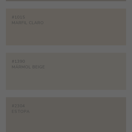
#1015
MARFIL CLARO
#1390
MÁRMOL BEIGE
#2304
ESTOPA