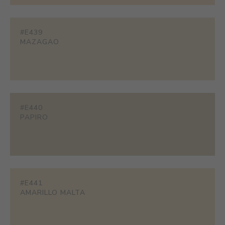
#E439
MAZAGAO
#E440
PAPIRO
#E441
AMARILLO MALTA