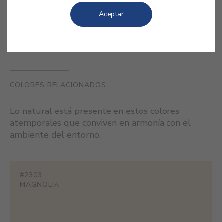
fachada.
Aceptar
COLORES RELACIONADOS
Lo natural está presente en estos colores
atemporales que conviven en armonía con el
ambiente del entorno.
#2303
MAGNOLIA