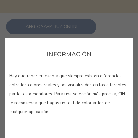
LANG_CINAPP_BUY_ONLINE
GUARDAR
INFORMACIÓN
Hay que tener en cuenta que siempre existen diferencias
entre los colores reales y los visualizados en las diferentes
pantallas o monitores. Para una selección más precisa, CIN
MARFIL DORADO #A271
te recomienda que hagas un test de color antes de
cualquier aplicación.
Color equilibrado entre los ocres,
proporciona un contraste agradable
y eficaz con otros elementos de la