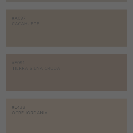
#A097
CACAHUETE
#E091
TIERRA SIENA CRUDA
#E438
OCRE JORDANIA