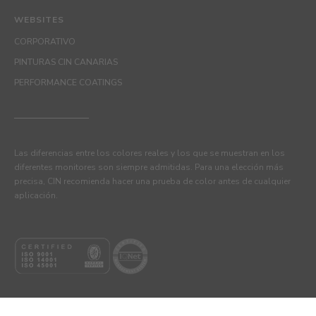
WEBSITES
CORPORATIVO
PINTURAS CIN CANARIAS
PERFORMANCE COATINGS
Las diferencias entre los colores reales y los que se muestran en los
diferentes monitores son siempre admitidas. Para una elección más
precisa, CIN recomienda hacer una prueba de color antes de cualquier
aplicación.