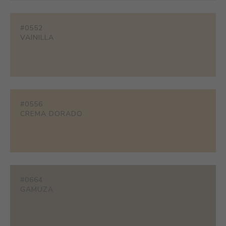
#0552
VAINILLA
#0556
CREMA DORADO
#0664
GAMUZA