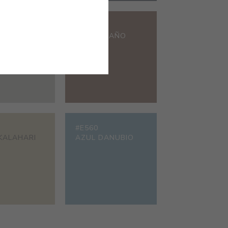
#8200
HORMIGÓN
TÉ CASTAÑO
#E560
 KALAHARI
AZUL DANUBIO