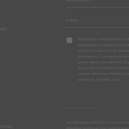
ENTE
Mediante la cumplimentación de
participadas a proceder al tra
productos, servicios, programa
pasatiempos, consejos de deco
puedo ejercer mis derechos de p
oposición o eliminación ponié
a través del correo electrónico
protección de datos
aquí
.
Las diferencias entre los colores reale
ANARIAS
diferentes monitores son siempre admi