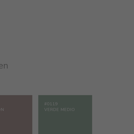
en
#0119
ON
VERDE MEDIO