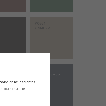
#0664
O
GAMUZA
#2348
L
AZUL OXFORD
izados en las diferentes
de color antes de