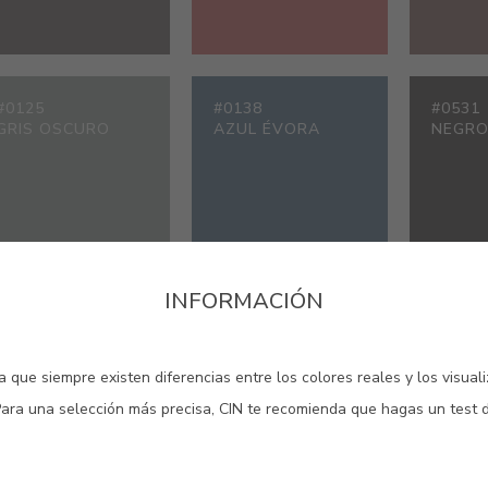
#0125
#0138
#0531
GRIS OSCURO
AZUL ÉVORA
NEGR
INFORMACIÓN
#1468
#1616
#2306
AMARILLO
AMARILLO JAZMIN
MARFI
MIMOSA
 que siempre existen diferencias entre los colores reales y los visual
Para una selección más precisa, CIN te recomienda que hagas un test 