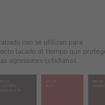
abado liso se utilizan para
ecto lacado al tiempo que proteg
as agresiones cotidianas.
#0107
#0114
#0116
CASTAÑO
ROJO
MARR
CHOCOLATE