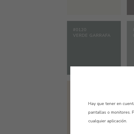
#0120
VERDE GARRAFA
#1015
MARFIL CLARO
Hay que tener en cuenta
pantallas o monitores. 
cualquier aplicación.