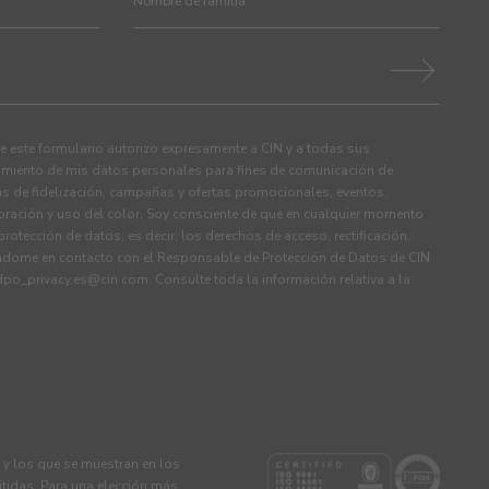
 este formulario autorizo expresamente a CIN y a todas sus
tamiento de mis datos personales para fines de comunicación de
s de fidelización, campañas y ofertas promocionales, eventos,
ración y uso del color. Soy consciente de que en cualquier momento
rotección de datos, es decir, los derechos de acceso, rectificación,
ndome en contacto con el Responsable de Protección de Datos de CIN
dpo_privacy.es@cin.com
. Consulte toda la información relativa a la
s y los que se muestran en los
tidas. Para una elección más