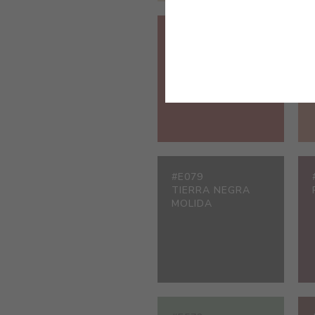
#3002
ROJO
#E079
TIERRA NEGRA
MOLIDA