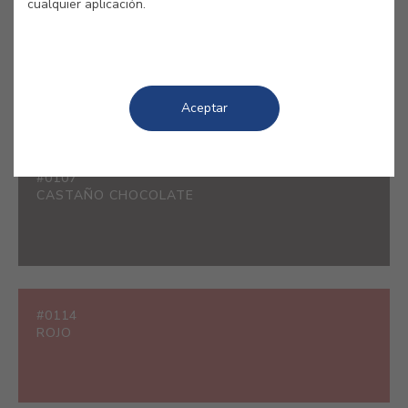
cualquier aplicación.
#0501
BLANCO
Aceptar
#0107
CASTAÑO CHOCOLATE
#0114
ROJO