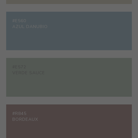
#E560
AZUL DANUBIO
#E572
VERDE SAUCE
#R845
BORDEAUX