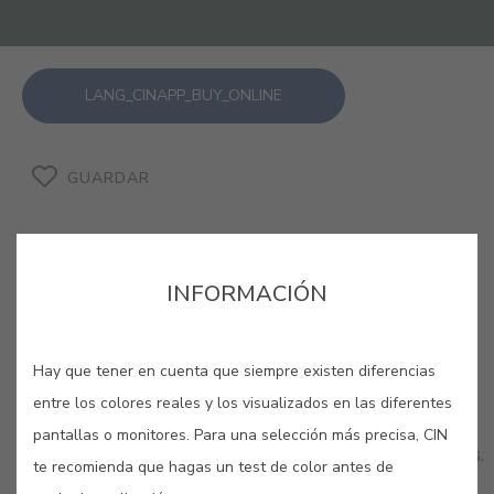
LANG_CINAPP_BUY_ONLINE
GUARDAR
INFORMACIÓN
COLORES RELACIONADOS
Hay que tener en cuenta que siempre existen diferencias
Los colores de acabado liso se utilizan para
entre los colores reales y los visualizados en las diferentes
conseguir un aspecto lacado al tiempo que
pantallas o monitores. Para una selección más precisa, CIN
protegen tus maderas de las agresiones cotidianas.
te recomienda que hagas un test de color antes de