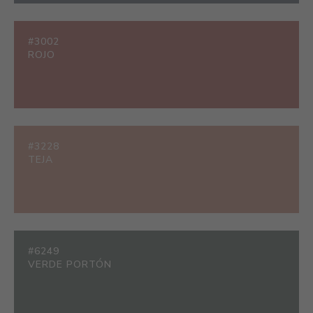
#3002
ROJO
#3228
TEJA
#6249
VERDE PORTÓN