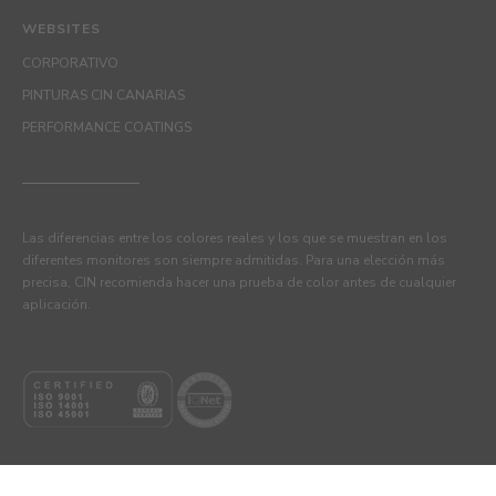
WEBSITES
CORPORATIVO
PINTURAS CIN CANARIAS
PERFORMANCE COATINGS
Las diferencias entre los colores reales y los que se muestran en los
diferentes monitores son siempre admitidas. Para una elección más
precisa, CIN recomienda hacer una prueba de color antes de cualquier
aplicación.