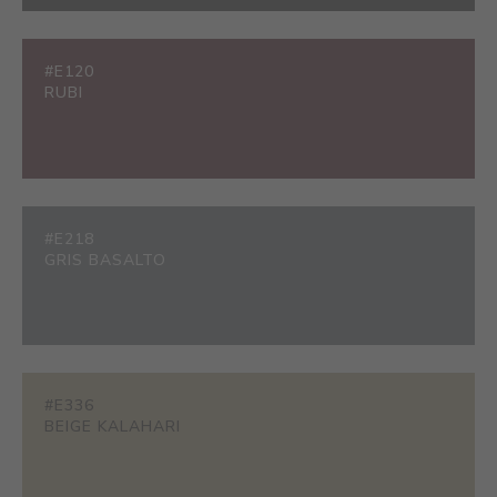
#E120
RUBI
#E218
GRIS BASALTO
#E336
BEIGE KALAHARI