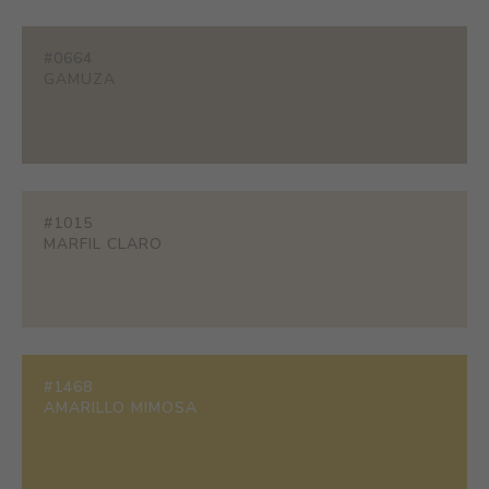
#0664
GAMUZA
#1015
MARFIL CLARO
#1468
AMARILLO MIMOSA