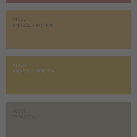
#1616
AMARELO JASMIM
#1468
AMARELO MIMOSA
#0664
CAMURÇA