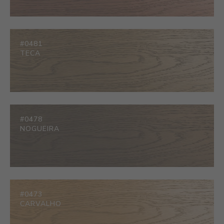
#0481
TECA
#0478
NOGUEIRA
#0473
CARVALHO