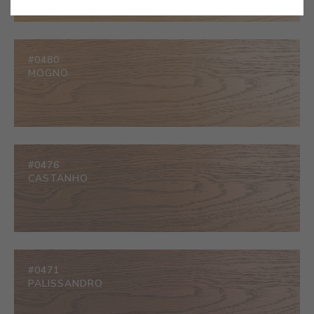
#0480
MOGNO
#0476
CASTANHO
#0471
PALISSANDRO