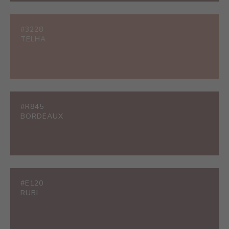
#3228
TELHA
#R845
BORDEAUX
#E120
RUBI