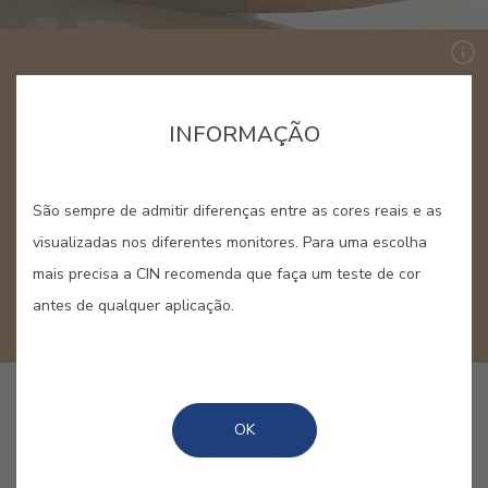
WOODTEC TONS MADEIRA
INFORMAÇÃO
Os tons de madeira variam de acordo com a
São sempre de admitir diferenças entre as cores reais e as
espécie da árvore de onde são provenientes e são
visualizadas nos diferentes monitores. Para uma escolha
usados quando se pretende conferir às madeiras
um aspecto natural.
mais precisa a CIN recomenda que faça um teste de cor
antes de qualquer aplicação.
#0487
OK
PINHO D'OREGON