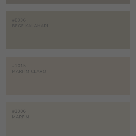
#E336
BEGE KALAHARI
#1015
MARFIM CLARO
#2306
MARFIM