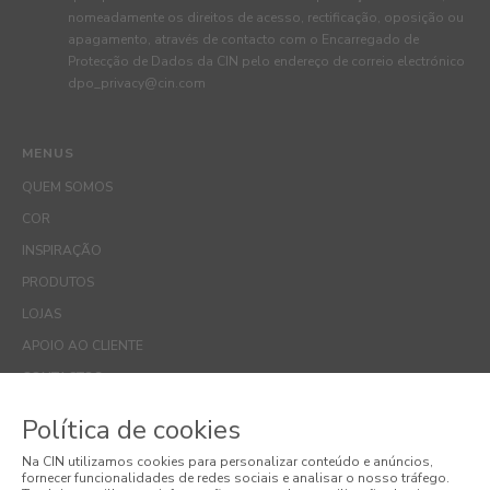
nomeadamente os direitos de acesso, rectificação, oposição ou
apagamento, através de contacto com o Encarregado de
Protecção de Dados da CIN pelo endereço de correio electrónico
dpo_privacy@cin.com
MENUS
QUEM SOMOS
COR
INSPIRAÇÃO
PRODUTOS
LOJAS
APOIO AO CLIENTE
CONTACTOS
Política de cookies
WEBSITES
Na CIN utilizamos cookies para personalizar conteúdo e anúncios,
fornecer funcionalidades de redes sociais e analisar o nosso tráfego.
CORPORATIVO