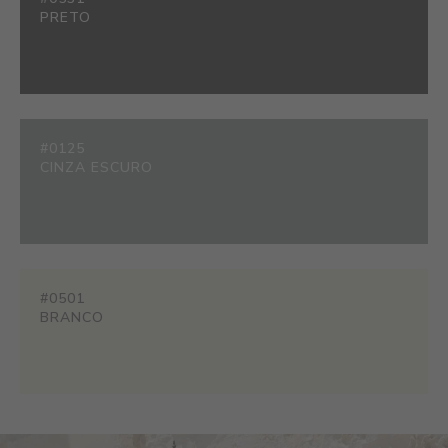
PRETO
#0125
CINZA ESCURO
#0501
BRANCO