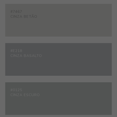
#7467
CINZA BETÃO
#E218
CINZA BASALTO
#0125
CINZA ESCURO