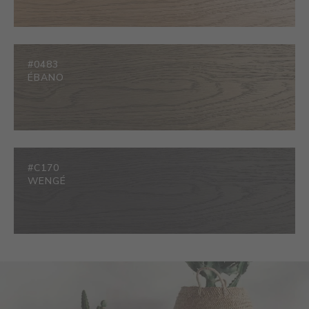
#0483
ÉBANO
#C170
WENGÉ