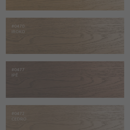
#0470
IROKO
#0477
IPÊ
#0472
CEDRO