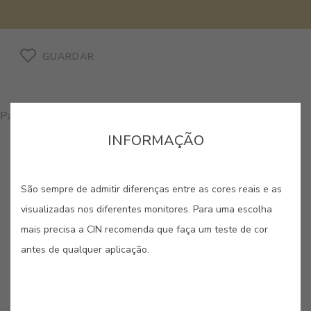
GUARDAR
Para comprar produtos nesta cor, por favor, contacte-nos
INFORMAÇÃO
São sempre de admitir diferenças entre as cores reais e as
visualizadas nos diferentes monitores. Para uma escolha
CORES RELACIONADAS
mais precisa a CIN recomenda que faça um teste de cor
antes de qualquer aplicação.
Dos amarelos vibrantes aos laranjas mais quentes,
esta paleta irradia otimismo e uma energia
contagiante. São cores criadas para despertar os
sentidos, ideais para dar vida e dinamismo a