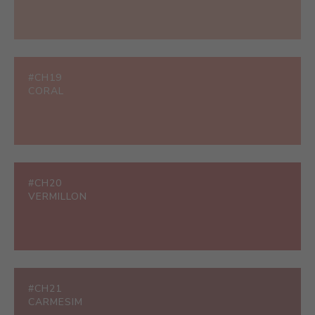
#CH19
CORAL
#CH20
VERMILLON
#CH21
CARMESIM