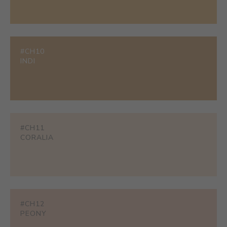
#CH10
INDI
#CH11
CORALIA
#CH12
PEONY