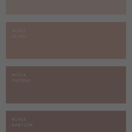
#CH13
ULURU
#CH14
PAPRIKA
#CH15
BABYLON