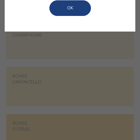
qualquer espaço com um toque de audácia solar.
OK
#1858
CHAMPAGNE
#CH01
LIMONCELLO
#CH02
CITRUS