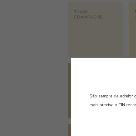
#1858
CHAMPAGNE
#CH05
KOMBUCHA
São sempre de admitir d
mais precisa a CIN rec
#CH10