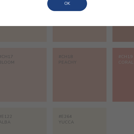
CORALIA
PEONY
ULURU
OK
#CH17
#CH18
#CH19
BLOOM
PEACHY
CORAL
#E122
#E264
ALBA
YUCCA