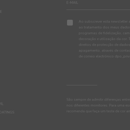
TE
Ao subscrever esta newsletter 
ao tratamento dos meus dados 
programas de fidelização, cam
decoração e utilização da cor
direitos de protecção de dados
apagamento, através de conta
de correio electrónico dpo_pr
São sempre de admitir diferenças entre
IL
nos diferentes monitores. Para uma es
recomenda que faça um teste de cor an
OATINGS