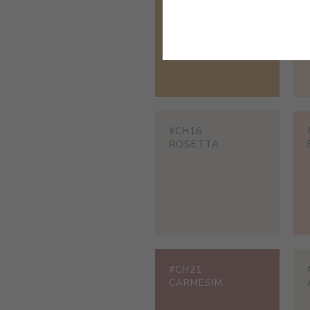
INDI
#CH16
ROSETTA
#CH21
CARMESIM