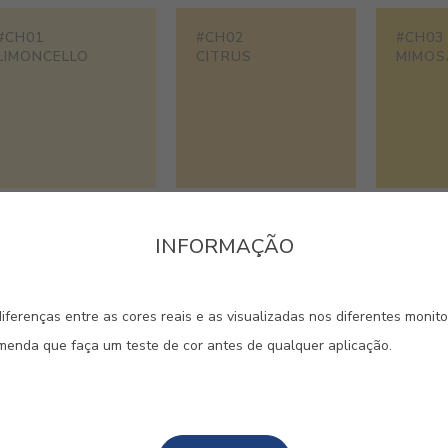
#CH01
#CH02
#CH03
LIMONCELLO
CITRUS
MIMOS
#CH06
#CH07
#CH08
INFORMAÇÃO
SOLEMIO
NARCISO
MARIG
iferenças entre as cores reais e as visualizadas nos diferentes monit
omenda que faça um teste de cor antes de qualquer aplicação.
#CH11
#CH12
#CH13