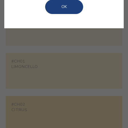
OK
#1858
CHAMPAGNE
#CH01
LIMONCELLO
#CH02
CITRUS