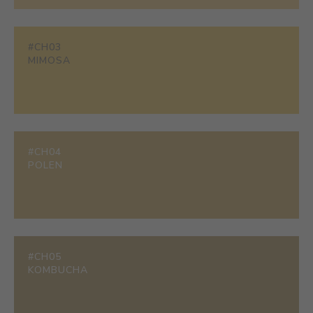
#CH03
MIMOSA
#CH04
POLEN
#CH05
KOMBUCHA