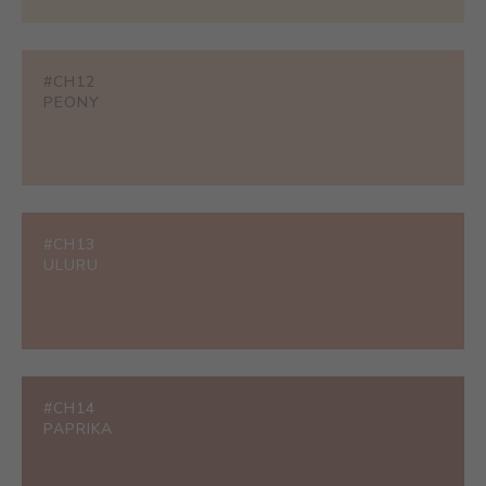
#CH12
PEONY
#CH13
ULURU
#CH14
PAPRIKA