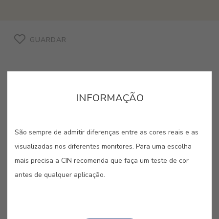
GUARDAR
INFORMAÇÃO
São sempre de admitir diferenças entre as cores reais e as
CORES RELACIONADAS
visualizadas nos diferentes monitores. Para uma escolha
mais precisa a CIN recomenda que faça um teste de cor
Dos amarelos vibrantes aos laranjas mais quentes,
esta paleta irradia otimismo e uma energia
antes de qualquer aplicação.
contagiante. São cores criadas para despertar os
sentidos, ideais para dar vida e dinamismo a
qualquer espaço com um toque de audácia solar.