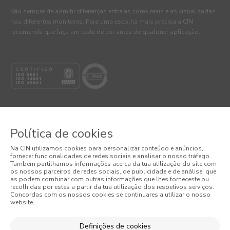
São sempre de admitir diferenças entre as cores reais e as visualizadas
nos diferentes monitores. Para uma escolha mais precisa a CIN
recomenda que faça um teste de cor antes de qualquer aplicação.
Política de cookies
© 2026 CIN, S.A.
Na CIN utilizamos cookies para personalizar conteúdo e anúncios,
fornecer funcionalidades de redes sociais e analisar o nosso tráfego.
Termos e Condições
Também partilhamos informações acerca da tua utilização do site com
os nossos parceiros de redes sociais, de publicidade e de análise, que
as podem combinar com outras informações que lhes forneceste ou
Política de Privacidade
recolhidas por estes a partir da tua utilização dos respetivos serviços.
Concordas com os nossos cookies se continuares a utilizar o nosso
website.
Política de Cookies
Condições Gerais de Venda
Definições de cookies