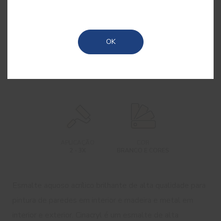
OK
ACABAMENTO
RENDIMENTO
TEMPO SECAGEM
2
BRILHANTE / LISO
12 - 15 M
/L
6H
APLICAÇÃO
COR
2 - 3X
BRANCO E CORES
Esmalte aquoso acrílico brilhante de alta qualidade para
pintura de paredes em interior e madeira e metal em
interior e exterior. Cinacryl é um esmalte de alta