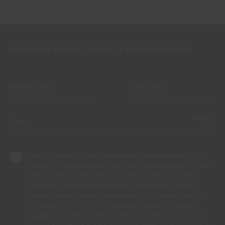
na protecção de paredes
REGISTE-SE E RECEBA TODAS AS NOVIDADES DA CIN
Ao subscrever esta newsletter autorizo expressamente a CIN e
todas as suas participadas a proceder ao tratamento dos meus
dados pessoais para efeitos de comunicação de produtos,
serviços, programas de fidelização, campanhas e ofertas
promocionais, eventos, passatempos, dicas de decoração e
utilização da cor. Tenho consciência de que posso exercer a
qualquer momento os meus direitos de protecção de dados,