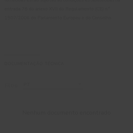
fornecidas estão sujeitas às condições estabelecidas na
entrada 78 do anexo XVII do Regulamento (CE) n.°
1907/2006 do Parlamento Europeu e do Conselho.
DOCUMENTAÇÃO TÉCNICA
PT
Filtro
Nenhum documento encontrado