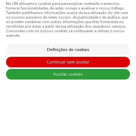
CONSTRUÇÃO CIVIL
Na CIN utilizamos cookies para personalizar conteúdo e anúncios,
fornecer funcionalidades de redes sociais e analisar o nosso tráfego.
PERFORMANCE COATINGS
Também partilhamos informações acerca da tua utilização do site com
os nossos parceiros de redes sociais, de publicidade e de análise, que
as podem combinar com outras informações que lhes forneceste ou
recolhidas por estes a partir da tua utilização dos respetivos serviços.
Concordas com os nossos cookies se continuares a utilizar o nosso
website.
São sempre de admitir diferenças entre as cores reais e as visualizadas
nos diferentes monitores. Para uma escolha mais precisa a CIN
Definições de cookies
recomenda que faça um teste de cor antes de qualquer aplicação.
Continuar sem aceitar
Aceitar cookies
CONTACTO: 229 405 100 (chamada para rede fixa nacional)