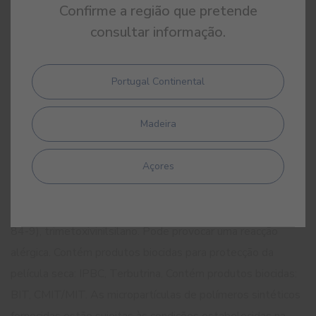
Confirme a região que pretende
DAP
consultar informação.
Declaração Ambiental do Produto
Portugal Continental
Madeira
Açores
INFORMAÇÃO DE SEGURANÇA
Contém BIT (CAS: 2634-33-5), CMIT/MIT (CAS: 55965-
84-9), trimetoxivinilsilano. Pode provocar uma reacção
alérgica. Contém produtos biocidas para protecção da
película seca: IPBC, Terbutrina. Contém produtos biocidas:
BIT, CMIT/MIT. As micropartículas de polímeros sintéticos