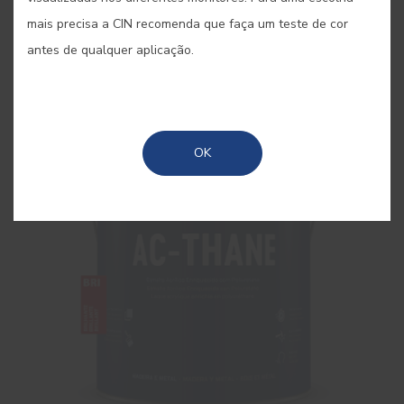
Esmalte acrílico satinado de elevada qualidade
mais precisa a CIN recomenda que faça um teste de cor
enriquecido com poliuretano
antes de qualquer aplicação.
OK