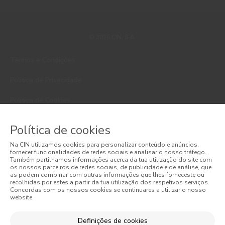
© 2026 CIN, S.A.
Termos e Condições
Política de Privacidade
Política de Cookies
Faqs
Política de cookies
Litígios de Consumo
Na CIN utilizamos cookies para personalizar conteúdo e anúncios,
fornecer funcionalidades de redes sociais e analisar o nosso tráfego.
Livro de Reclamações Online
Também partilhamos informações acerca da tua utilização do site com
os nossos parceiros de redes sociais, de publicidade e de análise, que
as podem combinar com outras informações que lhes forneceste ou
Condições Gerais de Venda Online
recolhidas por estes a partir da tua utilização dos respetivos serviços.
Concordas com os nossos cookies se continuares a utilizar o nosso
website.
Condições Gerais de Venda
Acessibilidade
Definições de cookies