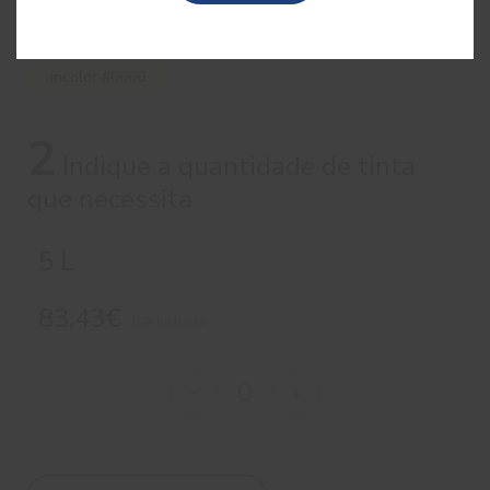
1
Escolha a cor pretendida
incolor #0000
2
Indique a quantidade de tinta
que necessita
5 L
83,43€
IVA Incluído