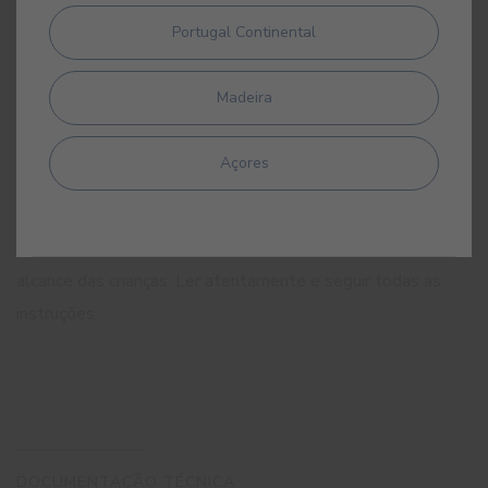
duradouros. Evitar a libertação para o ambiente. Eliminar o
Portugal Continental
conteúdo/recipiente de acordo com a legislação
regional/nacional. Contém BIT (CAS: 2634-33-5),
Madeira
CMIT/MIT (CAS: 55965-84-9). Pode provocar uma reacção
alérgica. Contém produtos biocidas para protecção da
Açores
película seca: IPBC, Terbutrina. Contém produtos biocidas:
BIT, CMIT/MIT. Se for necessário consultar um médico,
mostre-lhe a embalagem ou o rótulo. Manter fora do
alcance das crianças. Ler atentamente e seguir todas as
instruções.
DOCUMENTAÇÃO TÉCNICA