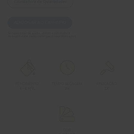
Calculadora de Quantidades
ADICIONAR AO CARRINHO
Se necessitar de ajuda, utilize a calculadora
de quantidade necessária que disponibilizamos.
RENDIMENTO
TEMPO SECAGEM
APLICAÇÃO
2
4 - 6 M
/L
2H
1X
COR