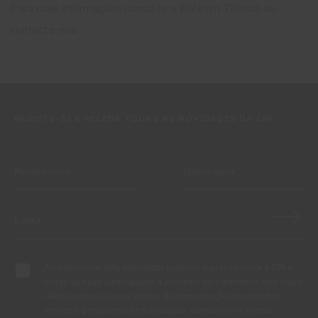
Para mais informações consulte o Boletim Técnico ou
contacte-nos.
REGISTE-SE E RECEBA TODAS AS NOVIDADES DA CIN
Ao subscrever esta newsletter autorizo expressamente a CIN e
todas as suas participadas a proceder ao tratamento dos meus
dados pessoais para efeitos de comunicação de produtos,
serviços, programas de fidelização, campanhas e ofertas