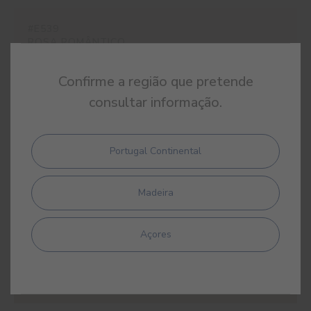
#E539
ROSA ROMÂNTICO
Confirme a região que pretende
consultar informação.
#E540
ROSA MURANO
Portugal Continental
Madeira
Açores
#E541
ROSA LALIBELA