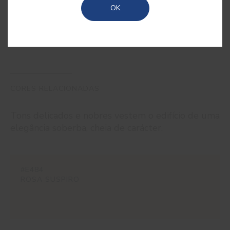
OK
intensa.
CORES RELACIONADAS
Tons delicados e nobres vestem o edifício de uma
elegância soberba, cheia de carácter.
#E484
ROSA SUSPIRO