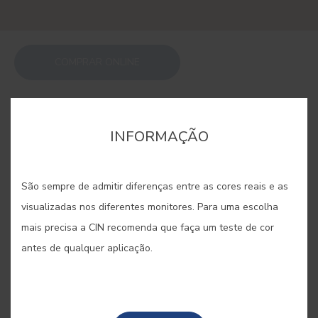
COMPRAR ONLINE
GUARDAR
INFORMAÇÃO
São sempre de admitir diferenças entre as cores reais e as
visualizadas nos diferentes monitores. Para uma escolha
OCRE MÉDULAS #E537
mais precisa a CIN recomenda que faça um teste de cor
antes de qualquer aplicação.
Em Espanha, esta paisagem
grandiosa de formações
avermelhadas inspira esta cor