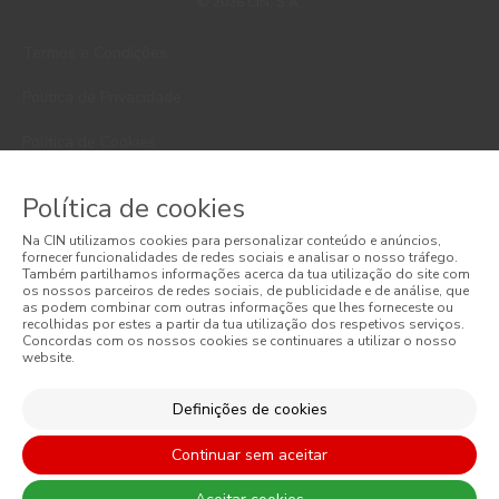
© 2026 CIN, S.A.
Termos e Condições
Política de Privacidade
Política de Cookies
Faqs
Política de cookies
Litígios de Consumo
Na CIN utilizamos cookies para personalizar conteúdo e anúncios,
fornecer funcionalidades de redes sociais e analisar o nosso tráfego.
Livro de Reclamações Online
Também partilhamos informações acerca da tua utilização do site com
os nossos parceiros de redes sociais, de publicidade e de análise, que
as podem combinar com outras informações que lhes forneceste ou
Condições Gerais de Venda Online
recolhidas por estes a partir da tua utilização dos respetivos serviços.
Concordas com os nossos cookies se continuares a utilizar o nosso
website.
Condições Gerais de Venda
Acessibilidade
Definições de cookies
Continuar sem aceitar