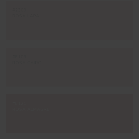
#2309
ROSA LAPA
#E109
ROSA CAIRO
#E121
ROSA ALMAGRE