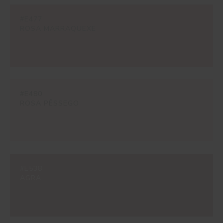
#E477
ROSA MARRAQUEXE
#E480
ROSA PÊSSEGO
#E538
AGRA