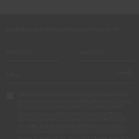
REGISTE-SE E RECEBA TODAS AS NOVIDADES DA CIN
Ao subscrever esta newsletter autorizo expressamente a CIN e
todas as suas participadas a proceder ao tratamento dos meus
dados pessoais para efeitos de comunicação de produtos,
serviços, programas de fidelização, campanhas e ofertas
promocionais, eventos, passatempos, dicas de decoração e
utilização da cor. Tenho consciência de que posso exercer a
qualquer momento os meus direitos de protecção de dados,
nomeadamente os direitos de acesso, rectificação, oposição ou