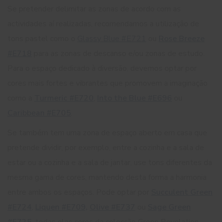
Se pretender delimitar as zonas de acordo com as
actividades aí realizadas, recomendamos a utilização de
tons pastel como o
Glassy Blue #E721
ou
Rose Breeze
#E718
para as zonas de descanso e/ou zonas de estudo.
Para o espaço dedicado à diversão, devemos optar por
cores mais fortes e vibrantes que promovem a imaginação
como a
Turmeric #E720
,
Into the Blue #E696
ou
Caribbean #E705
.
Se também tem uma zona de espaço aberto em casa que
pretende dividir, por exemplo, entre a cozinha e a sala de
estar ou a cozinha e a sala de jantar, use tons diferentes da
mesma gama de cores, mantendo desta forma a harmonia
entre ambos os espaços. Pode optar por
Succulent Green
#E724
,
Liquen #E709,
Olive #E737
ou
Sage Green
#E725
, todas elas cores da colecção Green Revelation,