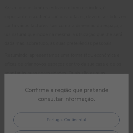
Assim que os limites estiverem bem definidos, é
importante escolher a cor, para o fazer, devem ser tidos em
conta vários factores, tais como: a dimensão do espaço, a
luz natural que incide na mesma, a utilização que lhe será
dada mas, sobretudo, as suas preferências pessoais.
Resumindo, apresentamos uma forma fácil, económica e
eficaz de criar novos espaços dentro da sua casa e de os
adaptar às suas necessidades. Quais são as suas
combinações de cores preferidas?
Confirme a região que pretende
consultar informação.
Portugal Continental
ARTIGOS RELACIONADOS