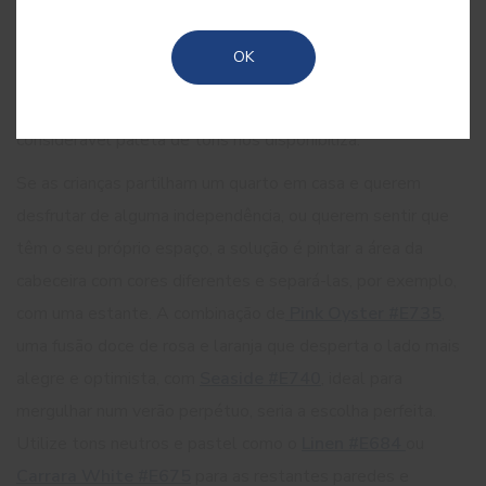
mesma divisão. Existem diversos elementos decorativos
que podem ajudar a delimitar os espaços, tais como
OK
estantes, tapetes, biombos ou cortinas. Mas não podemos
esquecer a cor e as possibilidades infinitas que a
considerável paleta de tons nos disponibiliza.
Se as crianças partilham um quarto em casa e querem
desfrutar de alguma independência, ou querem sentir que
têm o seu próprio espaço, a solução é pintar a área da
cabeceira com cores diferentes e separá-las, por exemplo,
com uma estante. A combinação de
Pink Oyster #E735
,
uma fusão doce de rosa e laranja que desperta o lado mais
alegre e optimista, com
Seaside #E740
, ideal para
mergulhar num verão perpétuo, seria a escolha perfeita.
Utilize tons neutros e pastel como o
Linen #E684
ou
Carrara White #E675
para as restantes paredes e