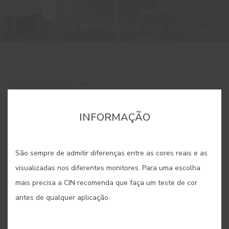
PUBLICADO POR: CIN
/ 25 JUNHO 2020
3 MINUTOS
INFORMAÇÃO
PARTILHAR
GUARDAR
São sempre de admitir diferenças entre as cores reais e as
visualizadas nos diferentes monitores. Para uma escolha
mais precisa a CIN recomenda que faça um teste de cor
Seja devido à falta de espaço ou à necessidade de criar
antes de qualquer aplicação.
espaços multifuncionais, muitas vezes somos confrontados
com a necessidade de criar atmosferas diferentes na