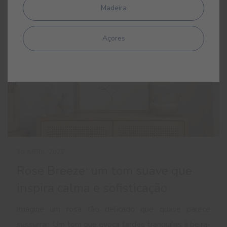
Madeira
Açores
30 ABRIL 2025
Rose Breeze: um tom suave que
inspira calma e sofisticação
Imagine um rosa tão delicado que quase parece
sussurrar. Um tom que evoca tardes tranquilas à beira-