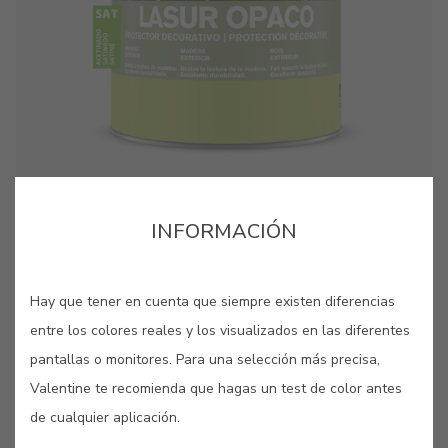
cor para aquela parede lá em casa?”. Estes pequenos
cor para aquela parede lá em casa?”. Estes pequenos
cartões, pintados com as nossas cores originais, são
cartões, pintados com as nossas cores originais, são
bastante úteis quando se pretende “pintar antes de pintar”.
bastante úteis quando se pretende “pintar antes de pintar”.
INFORMACIÓN
GUARDAR
Hay que tener en cuenta que siempre existen diferencias
COMPARTIR
entre los colores reales y los visualizados en las diferentes
pantallas o monitores. Para una selección más precisa,
Valentine te recomienda que hagas un test de color antes
de cualquier aplicación.