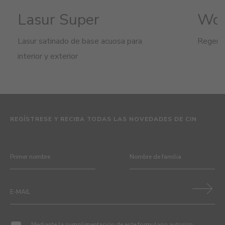
Lasur Super
Woo
Lasur satinado de base acuosa para
Regene
interior y exterior
REGÍSTRESE Y RECIBA TODAS LAS NOVEDADES DE CIN
Mediante la cumplimentación de este formulario autorizo