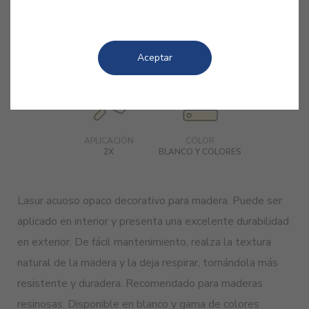
ACABADO
RENDIMIENTO
REPINTADO
2
SATINADO
15 M
/L
4 - 6H
Aceptar
APLICACIÓN
COLOR
2X
BLANCO Y COLORES
Lasur acuoso opaco decorativo para madera. Puede ser
aplicado en interior y presenta una excelente durabilidad
en exterior. De fácil mantenimiento, realza la textura
natural de la madera y la deja respirar, tornándola más
resistente y duradera. Recomendado para maderas
resinosas. Disponible en blanco y gama de colores