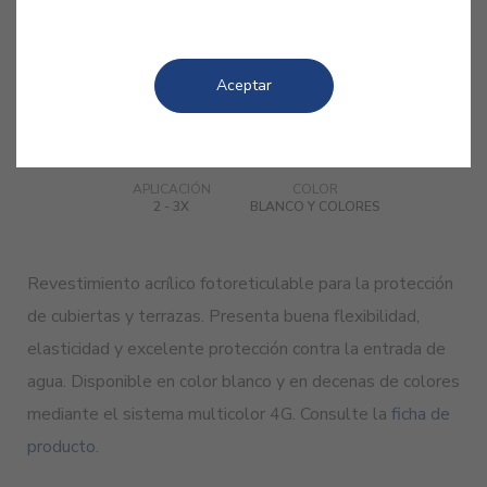
ACABADO
RENDIMIENTO
REPINTADO
2
LISO
1 - 3 M
/L
24H
Aceptar
APLICACIÓN
COLOR
2 - 3X
BLANCO Y COLORES
Revestimiento acrílico fotoreticulable para la protección
de cubiertas y terrazas. Presenta buena flexibilidad,
elasticidad y excelente protección contra la entrada de
agua. Disponible en color blanco y en decenas de colores
mediante el sistema multicolor 4G. Consulte la
ficha de
producto.