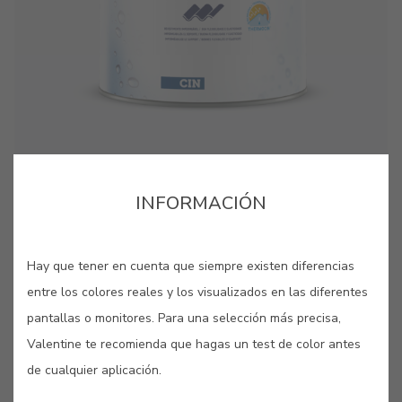
cor para aquela parede lá em casa?”. Estes pequenos
cor para aquela parede lá em casa?”. Estes pequenos
cartões, pintados com as nossas cores originais, são
cartões, pintados com as nossas cores originais, são
bastante úteis quando se pretende “pintar antes de pintar”.
bastante úteis quando se pretende “pintar antes de pintar”.
GUARDAR
INFORMACIÓN
COMPARTIR
Hay que tener en cuenta que siempre existen diferencias
entre los colores reales y los visualizados en las diferentes
pantallas o monitores. Para una selección más precisa,
Valentine te recomienda que hagas un test de color antes
de cualquier aplicación.