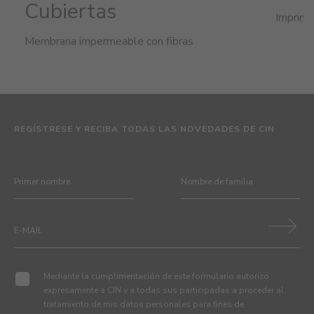
Cubiertas
Imprima
Membrana impermeable con fibras
REGÍSTRESE Y RECIBA TODAS LAS NOVEDADES DE CIN
Mediante la cumplimentación de este formulario autorizo
expresamente a CIN y a todas sus participadas a proceder al
tratamiento de mis datos personales para fines de