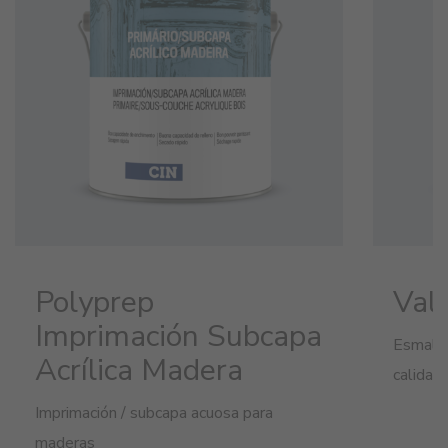
Polyprep
Val
Imprimación Subcapa
Esmalte
Acrílica Madera
calidad
Imprimación / subcapa acuosa para
maderas