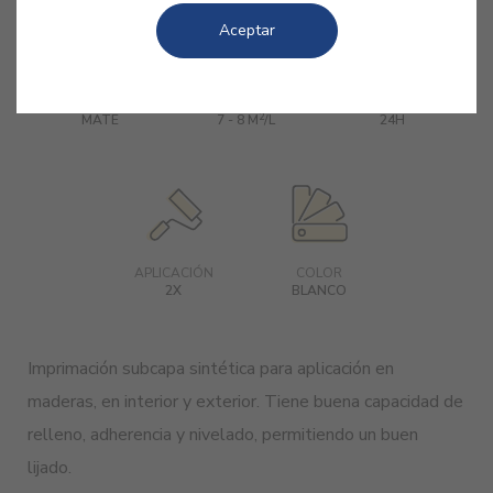
Aceptar
ACABADO
RENDIMIENTO
REPINTADO
2
MATE
7 - 8 M
/L
24H
APLICACIÓN
COLOR
2X
BLANCO
Imprimación subcapa sintética para aplicación en
maderas, en interior y exterior. Tiene buena capacidad de
relleno, adherencia y nivelado, permitiendo un buen
lijado.