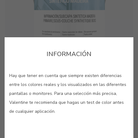
cor para aquela parede lá em casa?”. Estes pequenos
cor para aquela parede lá em casa?”. Estes pequenos
cartões, pintados com as nossas cores originais, são
cartões, pintados com as nossas cores originais, são
bastante úteis quando se pretende “pintar antes de pintar”.
bastante úteis quando se pretende “pintar antes de pintar”.
INFORMACIÓN
Hay que tener en cuenta que siempre existen diferencias
entre los colores reales y los visualizados en las diferentes
GUARDAR
pantallas o monitores. Para una selección más precisa,
Valentine te recomienda que hagas un test de color antes
COMPARTIR
de cualquier aplicación.