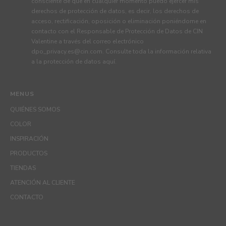
consciente de que en cualquier momento puedo ejercer mis
derechos de protección de datos, es decir, los derechos de
acceso, rectificación, oposición o eliminación poniéndome en
contacto con el Responsable de Protección de Datos de CIN
Valentine a través del correo electrónico
dpo_privacy.es@cin.com
. Consulte toda la información relativa
a la protección de datos
aquí
.
MENUS
QUIÉNES SOMOS
COLOR
INSPIRACIÓN
PRODUCTOS
TIENDAS
ATENCIÓN AL CLIENTE
CONTACTO