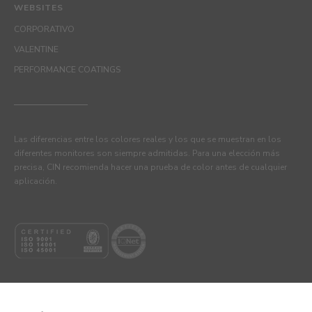
WEBSITES
CORPORATIVO
VALENTINE
PERFORMANCE COATINGS
Las diferencias entre los colores reales y los que se muestran en los
diferentes monitores son siempre admitidas. Para una elección más
precisa, CIN recomienda hacer una prueba de color antes de cualquier
aplicación.