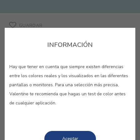
GUARDAR
INFORMACIÓN
Hay que tener en cuenta que siempre existen diferencias
entre los colores reales y los visualizados en las diferentes
pantallas o monitores. Para una selección más precisa,
COLORES RELACIONADOS
Valentine te recomienda que hagas un test de color antes
de cualquier aplicación.
Adéntrate en tus sueños más profundos con estas
las diferentes tonalidades de azul. Tranquilidad,
calma, silencio… Tómate tu tiempo y disfruta de
una atmósfera de evasión y frescura.
Aceptar