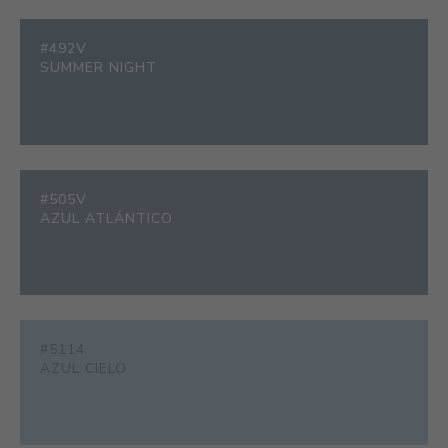
#492V
SUMMER NIGHT
#505V
AZUL ATLÁNTICO
#5114
AZUL CIELO