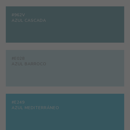
#962V
AZUL CASCADA
#E028
AZUL BARROCO
#E249
AZUL MEDITERRÁNEO