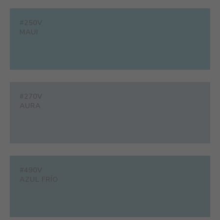
#250V
MAUI
#270V
AURA
#490V
AZUL FRÍO