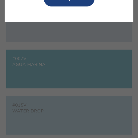
#E344
AZUL SPA
#007V
AGUA MARINA
#015V
WATER DROP