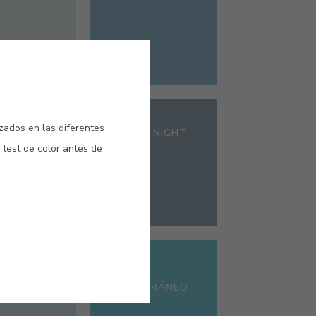
#492V
izados en las diferentes
FRÍO
SUMMER NIGHT
 test de color antes de
#E249
BARROCO
AZUL
MEDITERRÁNEO