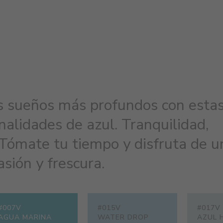
s sueños más profundos con esta
nalidades de azul. Tranquilidad,
 Tómate tu tiempo y disfruta de u
sión y frescura.
#007V
#015V
#017V
AGUA MARINA
WATER DROP
AZUL 