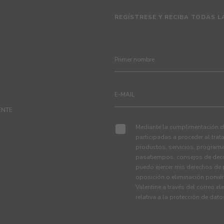
REGÍSTRESE Y RECIBA TODAS L
ENTE
Mediante la cumplimentación de
participadas a proceder al tra
productos, servicios, programa
pasatiempos, consejos de deco
puedo ejercer mis derechos de p
oposición o eliminación ponié
Valentine a través del correo el
relativa a la protección de dat