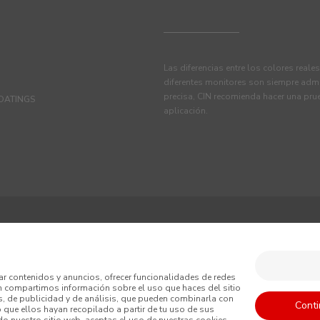
Las diferencias entre los colores reale
diferentes monitores son siempre admi
precisa, CIN recomienda hacer una pru
OATINGS
aplicación.
TINE, S.A.U.
iciones
Política de Privacidad
Política de Cookies
ar contenidos y anuncios, ofrecer funcionalidades de redes
én compartimos información sobre el uso que haces del sitio
erales de venta
, de publicidad y de análisis, que pueden combinarla con
Conti
o que ellos hayan recopilado a partir de tu uso de sus