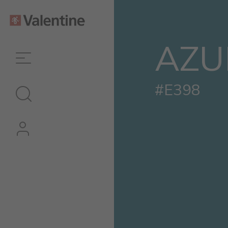
AZU
#E398