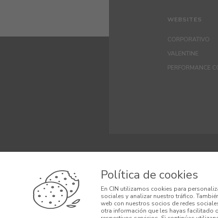
WEBSITES
CORPORATIVO
VALENTINE
PERFORMANCE C
© 2026 CIN VALEN
Política de cookies
Términos y Cond
En CIN utilizamos cookies para personaliz
sociales y analizar nuestro tráfico. Tambi
Condiciones gen
web con nuestros socios de redes sociales
otra información que les hayas facilitado 