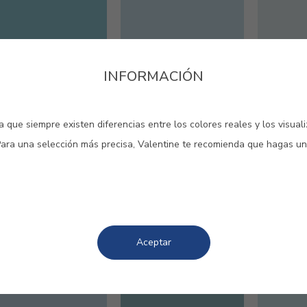
INFORMACIÓN
#250V
#270V
#490V
 que siempre existen diferencias entre los colores reales y los visual
MAUI
AURA
AZUL 
Para una selección más precisa, Valentine te recomienda que hagas un
Aceptar
#5114
#962V
#E028
AZUL CIELO
AZUL CASCADA
AZUL 