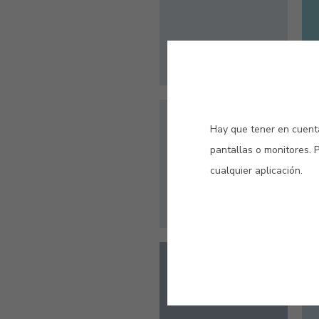
#029V
Hay que tener en cuenta
POLAR
pantallas o monitores. 
cualquier aplicación.
#505V
AZUL ATLÁNTICO