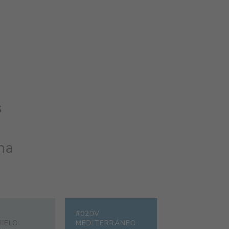
s
na
#020V
HIELO
MEDITERRÁNEO