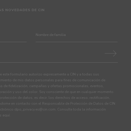
AS NOVEDADES DE CIN
 este formulario autorizo expresamente a CIN y a todas sus
tamiento de mis datos personales para fines de comunicación de
s de fidelización, campañas y ofertas promocionales, eventos,
ración y uso del color. Soy consciente de que en cualquier momento
rotección de datos, es decir, los derechos de acceso, rectificación,
ndome en contacto con el Responsable de Protección de Datos de CIN
ectrónico
dpo_privacy.es@cin.com
. Consulte toda la información
os
aquí
.