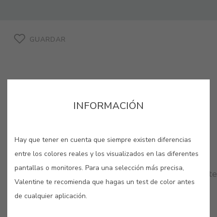
GUARDAR
INFORMACIÓN
COLORES RELACIONADOS
Hay que tener en cuenta que siempre existen diferencias
entre los colores reales y los visualizados en las diferentes
Los colores neutros son una apuesta segura para
pantallas o monitores. Para una selección más precisa,
pintar nuestras paredes. Déjate sorprender por este
Valentine te recomienda que hagas un test de color antes
elegante telón de fondo que te sumergirá en una
atmósfera de calma, sosiego y sofisticación.
de cualquier aplicación.