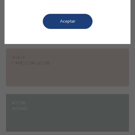
#E375
TÉ BLANCO
Aceptar
#1620
CAFÉ CON LECHE
#173B
ACERO