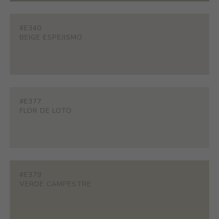
#E340
BEIGE ESPEJISMO
#E377
FLOR DE LOTO
#E379
VERDE CAMPESTRE