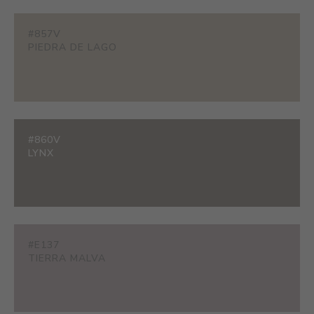
#857V
PIEDRA DE LAGO
#860V
LYNX
#E137
TIERRA MALVA