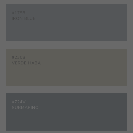
#175B
IRON BLUE
#2308
VERDE HABA
#724V
SUBMARINO