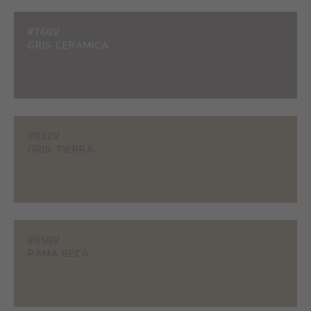
#766V
GRIS CERÁMICA
#832V
GRIS TIERRA
#856V
RAMA SECA