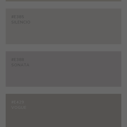
#E385
SILENCIO
#E388
SONATA
#E429
VOGUE