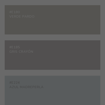
#E180
VERDE PARDO
#E185
GRIS CRAYÓN
#E224
AZUL MADREPERLA