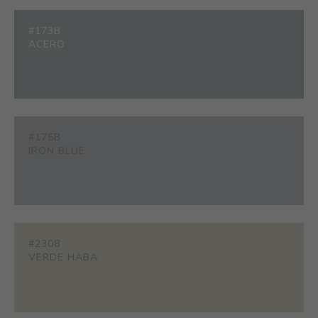
#173B
ACERO
#175B
IRON BLUE
#2308
VERDE HABA