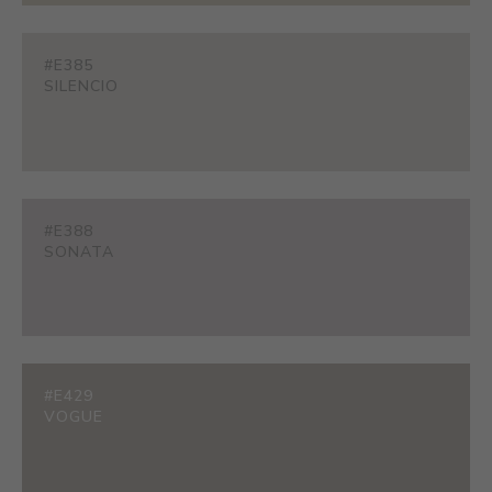
#E385
SILENCIO
#E388
SONATA
#E429
VOGUE