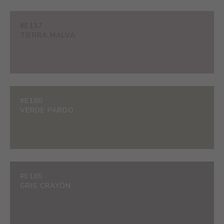
#E137
TIERRA MALVA
#E180
VERDE PARDO
#E185
GRIS CRAYÓN