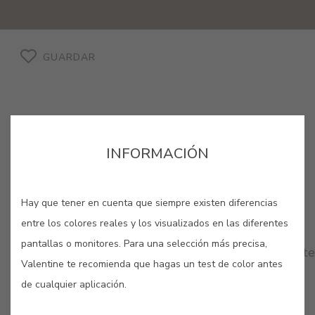
GUARDAR
INFORMACIÓN
COLORES RELACIONADOS
Hay que tener en cuenta que siempre existen diferencias
entre los colores reales y los visualizados en las diferentes
Los colores neutros son una apuesta segura para
pantallas o monitores. Para una selección más precisa,
pintar nuestras paredes. Déjate sorprender por este
Valentine te recomienda que hagas un test de color antes
elegante telón de fondo que te sumergirá en una
atmósfera de calma, sosiego y sofisticación.
de cualquier aplicación.