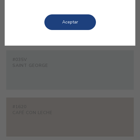
#E375
TÉ BLANCO
Aceptar
#035V
SAINT GEORGE
#1620
CAFÉ CON LECHE