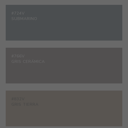
#724V
SUBMARINO
#766V
GRIS CERÁMICA
#832V
GRIS TIERRA