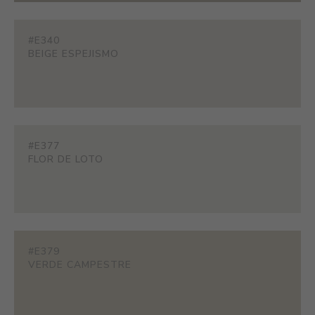
#E340
BEIGE ESPEJISMO
#E377
FLOR DE LOTO
#E379
VERDE CAMPESTRE