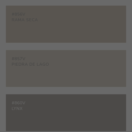
#856V
RAMA SECA
#857V
PIEDRA DE LAGO
#860V
LYNX