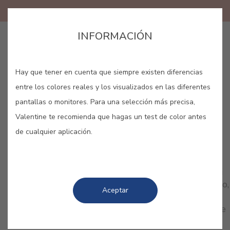
INFORMACIÓN
GUARDAR
Hay que tener en cuenta que siempre existen diferencias
entre los colores reales y los visualizados en las diferentes
pantallas o monitores. Para una selección más precisa,
Valentine te recomienda que hagas un test de color antes
de cualquier aplicación.
COLORES RELACIONADOS
Deja que sean tus emociones las que hablen por ti
con nuestra colección de rojos. Femenino, romántico,
Aceptar
delicado… Pero el rojo también es fuerza, fuego y
pasión. Dota tu hogar de personalidad. ¿Por cuál te
decantas?