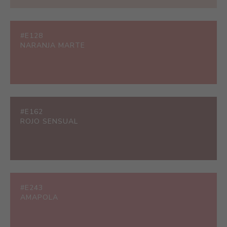
#E128
NARANJA MARTE
#E162
ROJO SENSUAL
#E243
AMAPOLA