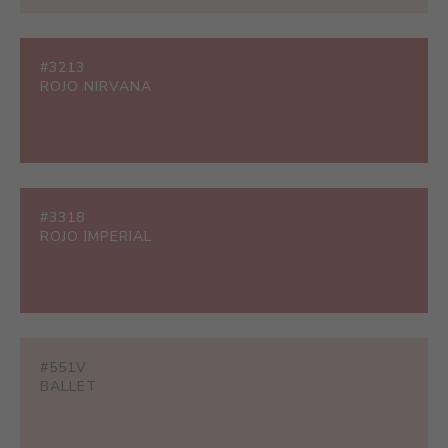
#3213
ROJO NIRVANA
#3318
ROJO IMPERIAL
#551V
BALLET