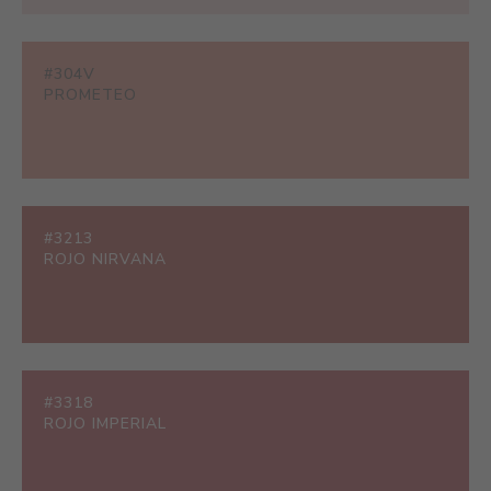
#304V
PROMETEO
#3213
ROJO NIRVANA
#3318
ROJO IMPERIAL