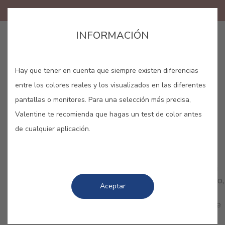
INFORMACIÓN
GUARDAR
Hay que tener en cuenta que siempre existen diferencias
entre los colores reales y los visualizados en las diferentes
pantallas o monitores. Para una selección más precisa,
Valentine te recomienda que hagas un test de color antes
de cualquier aplicación.
COLORES RELACIONADOS
Deja que sean tus emociones las que hablen por ti
con nuestra colección de rojos. Femenino, romántico,
Aceptar
delicado… Pero el rojo también es fuerza, fuego y
pasión. Dota tu hogar de personalidad. ¿Por cuál te
decantas?