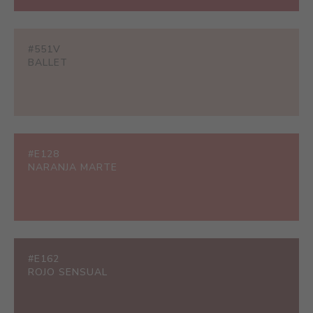
#551V
BALLET
#E128
NARANJA MARTE
#E162
ROJO SENSUAL