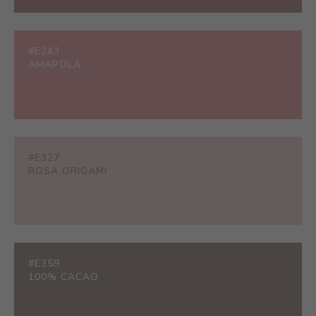
#E243
AMAPOLA
#E327
ROSA ORIGAMI
#E359
100% CACAO