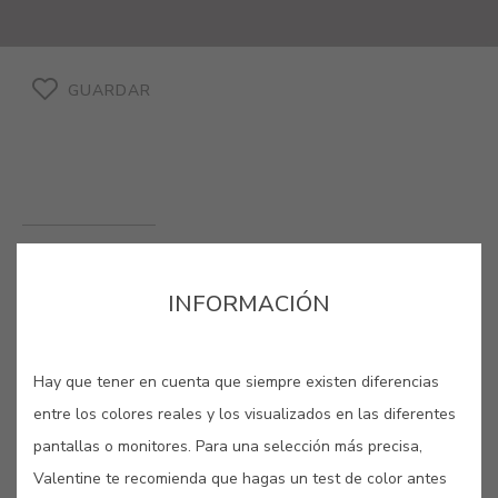
GUARDAR
GRIS FURNAS #908R
INFORMACIÓN
Las grutas, muy famosas en las
Azores, son fenómenos naturales de
Hay que tener en cuenta que siempre existen diferencias
inexplicable belleza como el de esta
entre los colores reales y los visualizados en las diferentes
tonalidad de gris, inspirada en el
pantallas o monitores. Para una selección más precisa,
color de la roca volcánica.
Valentine te recomienda que hagas un test de color antes