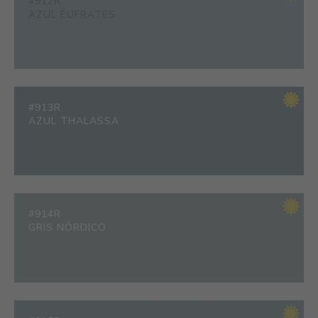
#912R
AZUL ÉUFRATES
#913R
AZUL THALASSA
#914R
GRIS NÓRDICO