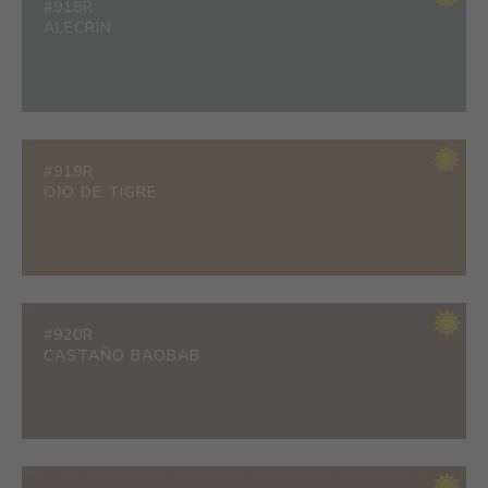
#918R
ALECRÍN
#919R
OJO DE TIGRE
#920R
CASTAÑO BAOBAB