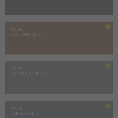
#902R
CASTAÑO BEJA
#903R
SOMBRA PÚRPURA
#904R
GRIS BASALTO