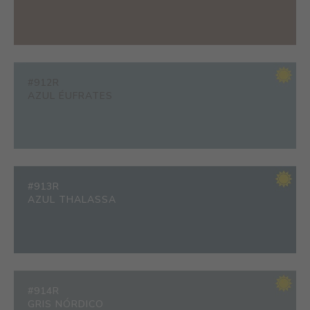
#912R
AZUL ÉUFRATES
#913R
AZUL THALASSA
#914R
GRIS NÓRDICO