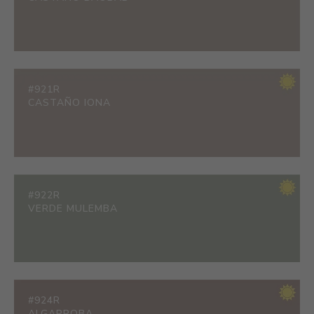
#921R
CASTAÑO IONA
#922R
VERDE MULEMBA
#924R
ALGARROBA