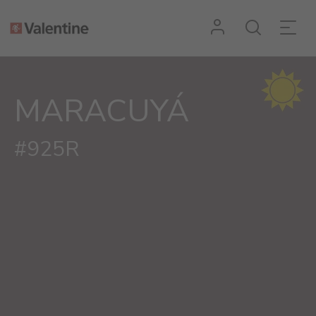
MARACUYÁ
#925R