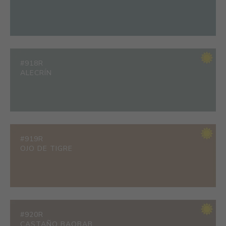
#918R
ALECRÍN
#919R
OJO DE TIGRE
#920R
CASTAÑO BAOBAB