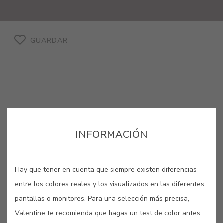
GUARDAR
MARACUYÁ #925R
INFORMACIÓN
Un castaño medio, como el fruto de
tamarindo de orígen africano, que
Hay que tener en cuenta que siempre existen diferencias
condensa un castaño levemente
entre los colores reales y los visualizados en las diferentes
rojizo.
pantallas o monitores. Para una selección más precisa,
Este color está formulado con
Valentine te recomienda que hagas un test de color antes