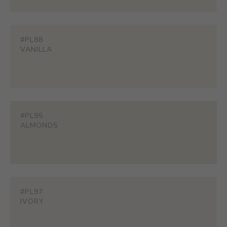
#PL88
VANILLA
#PL95
ALMONDS
#PL97
IVORY