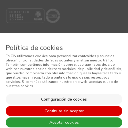
Política de cookies
© 2026 CIN VALENTINE, S.A.U.
En CIN utilizamos cookies para personalizar contenidos y anuncios,
ofrecer funcionalidades de redes sociales y analizar nuestro tráfico.
Términos y Condiciones
También compartimos información sobre el uso que haces del sitio
web con nuestros socios de redes sociales, de publicidad y de análisis,
que pueden combinarla con otra información que les hayas facilitado o
Política de Privacidad
que ellos hayan recopilado a partir de tu uso de sus respectivos
servicios. Si continúas utilizando nuestro sitio web, aceptas el uso de
nuestras cookies.
Política de Cookies
Condiciones generales de venta
Configuración de cookies
Continuar sin aceptar
Aceptar cookies