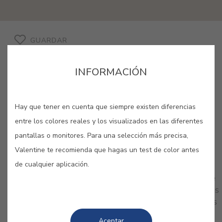
GUARDAR
INFORMACIÓN
Hay que tener en cuenta que siempre existen diferencias
entre los colores reales y los visualizados en las diferentes
pantallas o monitores. Para una selección más precisa,
COLORES RELACIONADOS
Valentine te recomienda que hagas un test de color antes
de cualquier aplicación.
Con toques naturales, los crema resultan muy
elegantes y sobrios. Ideales para dar un nuevo aire
a tu hogar, gana en calidez y confort y aprovéchalos
como base perfecta para destacar otros elementos
decorativos.
Aceptar