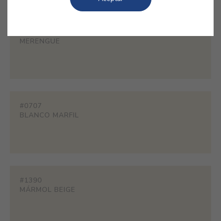
#PL02
MERENGUE
#0707
BLANCO MARFIL
#1390
MÁRMOL BEIGE