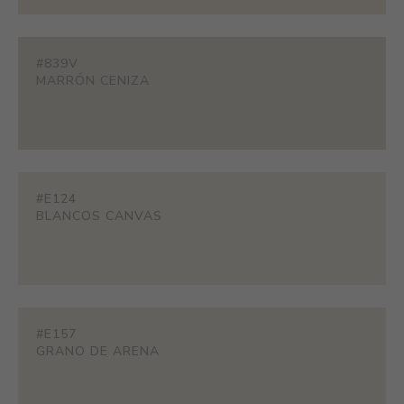
#839V
MARRÓN CENIZA
#E124
BLANCOS CANVAS
#E157
GRANO DE ARENA