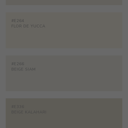
#E264
FLOR DE YUCCA
#E266
BEIGE SIAM
#E336
BEIGE KALAHARI