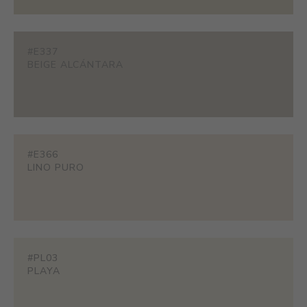
#E337
BEIGE ALCÁNTARA
#E366
LINO PURO
#PL03
PLAYA