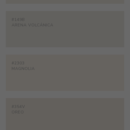
#149B
ARENA VOLCÁNICA
#2303
MAGNOLIA
#354V
OREO