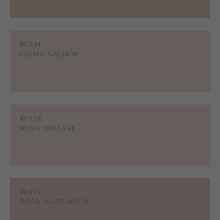
#E201
CREMA SALMÓN
#E476
ROSA VINTAGE
#E477
ROSA MARRAKECH