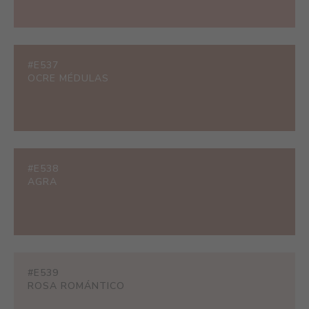
#E537
OCRE MÉDULAS
#E538
AGRA
#E539
ROSA ROMÁNTICO