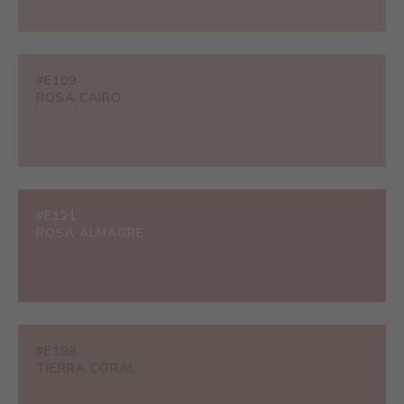
#E109
ROSA CAIRO
#E121
ROSA ALMAGRE
#E198
TIERRA CORAL