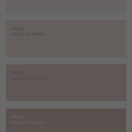
#E540
ROSA MURANO
#E541
ROSA LALIBELA
#E542
ROSA VENECIA