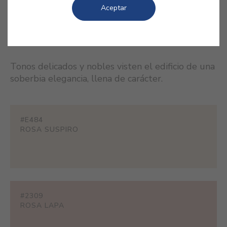
Aceptar
COLORES RELACIONADOS
Tonos delicados y nobles visten el edificio de una
soberbia elegancia, llena de carácter.
#E484
ROSA SUSPIRO
#2309
ROSA LAPA