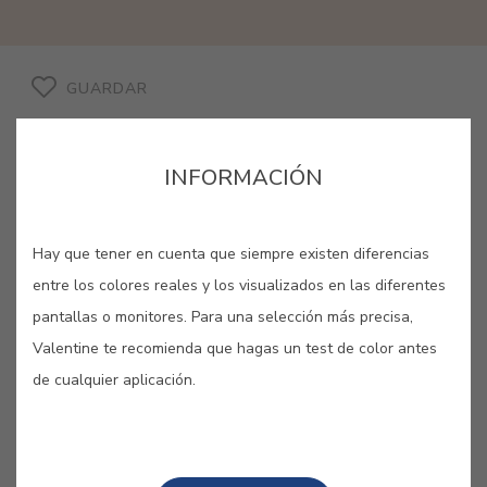
GUARDAR
INFORMACIÓN
ROSA MELOCOTÓN #E480
Hay que tener en cuenta que siempre existen diferencias
entre los colores reales y los visualizados en las diferentes
pantallas o monitores. Para una selección más precisa,
Color-de-rosa que parece heredar la
Valentine te recomienda que hagas un test de color antes
textura suave de un melocotón.
de cualquier aplicación.