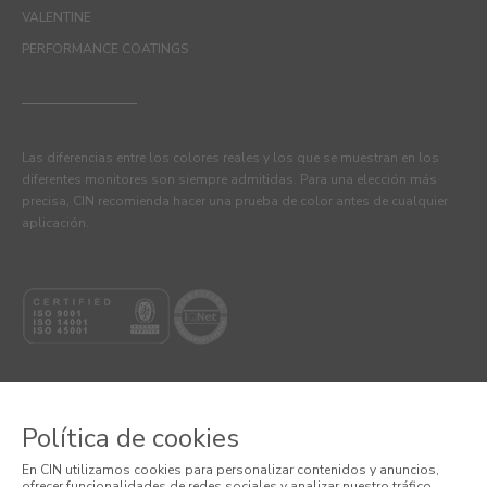
VALENTINE
PERFORMANCE COATINGS
Las diferencias entre los colores reales y los que se muestran en los
diferentes monitores son siempre admitidas. Para una elección más
precisa, CIN recomienda hacer una prueba de color antes de cualquier
aplicación.
Política de cookies
© 2026 CIN VALENTINE, S.A.U.
En CIN utilizamos cookies para personalizar contenidos y anuncios,
ofrecer funcionalidades de redes sociales y analizar nuestro tráfico.