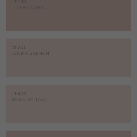
#E198
TIERRA CORAL
#E201
CREMA SALMÓN
#E476
ROSA VINTAGE