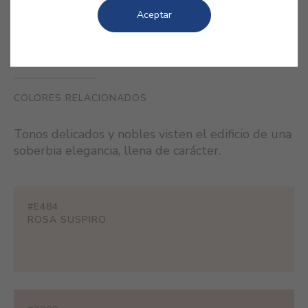
Aceptar
COLORES RELACIONADOS
Tonos delicados y nobles visten el edificio de una
soberbia elegancia, llena de carácter.
#E484
ROSA SUSPIRO