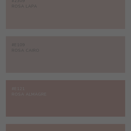
#2309
ROSA LAPA
#E109
ROSA CAIRO
#E121
ROSA ALMAGRE