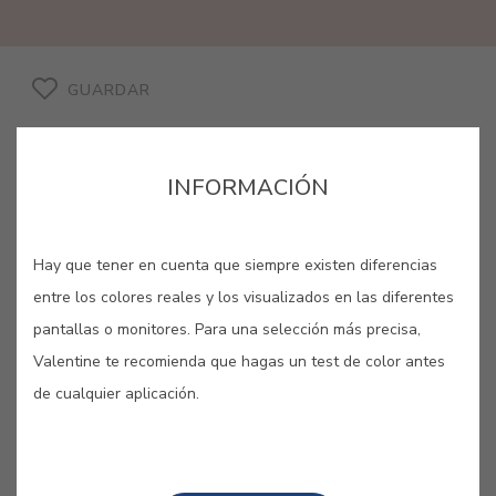
GUARDAR
INFORMACIÓN
ROSA ALFAMA #E546
Hay que tener en cuenta que siempre existen diferencias
entre los colores reales y los visualizados en las diferentes
Uno de los barrios más antiguos
pantallas o monitores. Para una selección más precisa,
lisboetas, rodeado de soleadas
Valentine te recomienda que hagas un test de color antes
colinas, recuerda una aldea colorida
de cualquier aplicación.
con este rosa alegre.