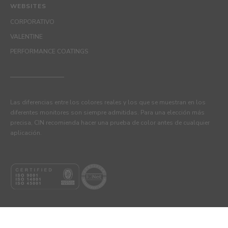
WEBSITES
CORPORATIVO
VALENTINE
PERFORMANCE COATINGS
Las diferencias entre los colores reales y los que se muestran en los
diferentes monitores son siempre admitidas. Para una elección más
precisa, CIN recomienda hacer una prueba de color antes de cualquier
aplicación.