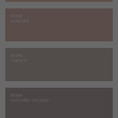
#E088
ALMAGRE
#E090
TABACO
#E094
CASTAÑO OSCURO