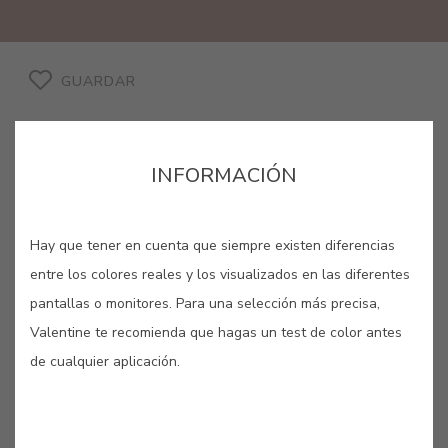
GUARDAR
INFORMACIÓN
LADRILLO #865
Hay que tener en cuenta que siempre existen diferencias
entre los colores reales y los visualizados en las diferentes
En 280 a.c., los romanos, innovadores
pantallas o monitores. Para una selección más precisa,
en técnicas de construcción,
Valentine te recomienda que hagas un test de color antes
inventaron la teja de media caña, aún
de cualquier aplicación.
hoy utilizada en réplicas de
construcción históricas.