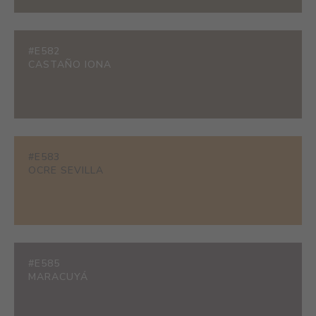
#E582
CASTAÑO IONA
#E583
OCRE SEVILLA
#E585
MARACUYÁ