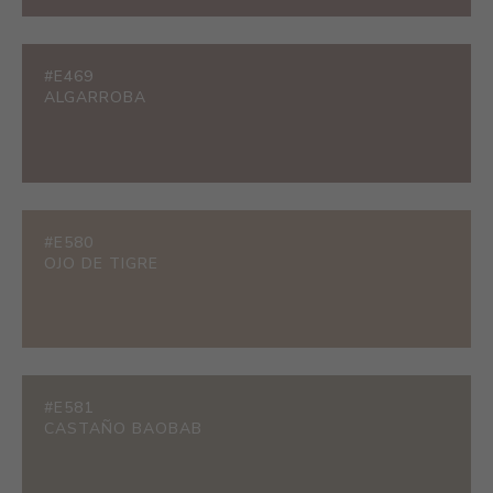
#E469
ALGARROBA
#E580
OJO DE TIGRE
#E581
CASTAÑO BAOBAB