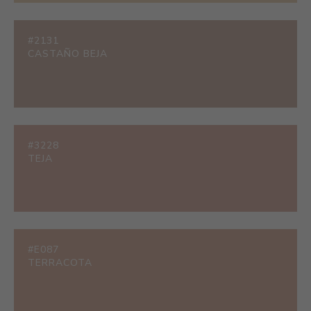
#2131
CASTAÑO BEJA
#3228
TEJA
#E087
TERRACOTA