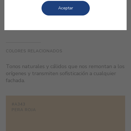
Aceptar
COLORES RELACIONADOS
Tonos naturales y cálidos que nos remontan a los
orígenes y transmiten sofisticación a cualquier
fachada.
#A343
PERA ROJA