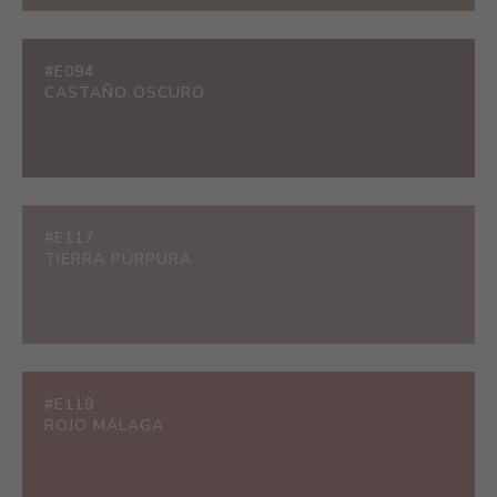
#E094
CASTAÑO OSCURO
#E117
TIERRA PÚRPURA
#E119
ROJO MÁLAGA