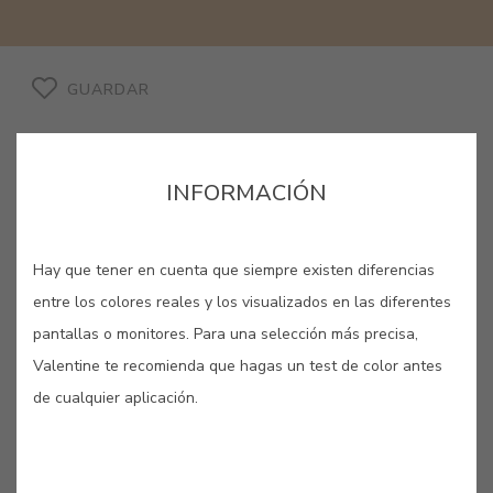
GUARDAR
INFORMACIÓN
OCRE SEVILLA #E583
Hay que tener en cuenta que siempre existen diferencias
entre los colores reales y los visualizados en las diferentes
Es una piedra de aspecto sedoso y de
pantallas o monitores. Para una selección más precisa,
color entre amarillo y castaño, muy
Valentine te recomienda que hagas un test de color antes
utilizada por su simbología positiva.
de cualquier aplicación.
En la fachada, transmite seguridad y
protección.