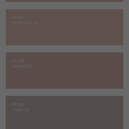
#E087
TERRACOTA
#E088
ALMAGRE
#E090
TABACO