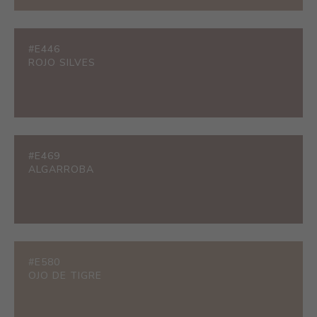
#E446
ROJO SILVES
#E469
ALGARROBA
#E580
OJO DE TIGRE