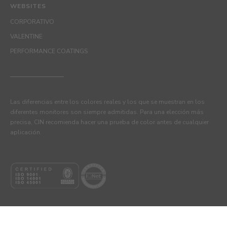
WEBSITES
CORPORATIVO
VALENTINE
PERFORMANCE COATINGS
Las diferencias entre los colores reales y los que se muestran en los
diferentes monitores son siempre admitidas. Para una elección más
precisa, CIN recomienda hacer una prueba de color antes de cualquier
aplicación.