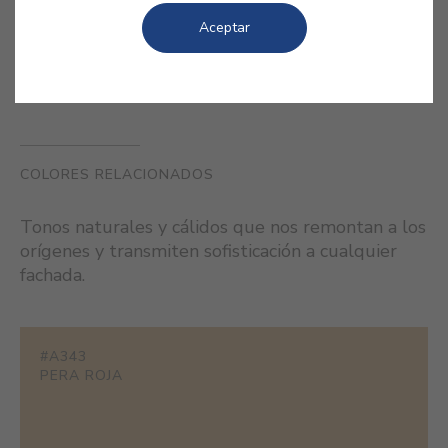
Aceptar
COLORES RELACIONADOS
Tonos naturales y cálidos que nos remontan a los
orígenes y transmiten sofisticación a cualquier
fachada.
#A343
PERA ROJA