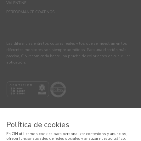
VALENTINE
PERFORMANCE COATINGS
Las diferencias entre los colores reales y los que se muestran en los
diferentes monitores son siempre admitidas. Para una elección más
precisa, CIN recomienda hacer una prueba de color antes de cualquier
aplicación.
Política de cookies
© 2026 CIN VALENTINE, S.A.U.
En CIN utilizamos cookies para personalizar contenidos y anuncios,
ofrecer funcionalidades de redes sociales y analizar nuestro tráfico.