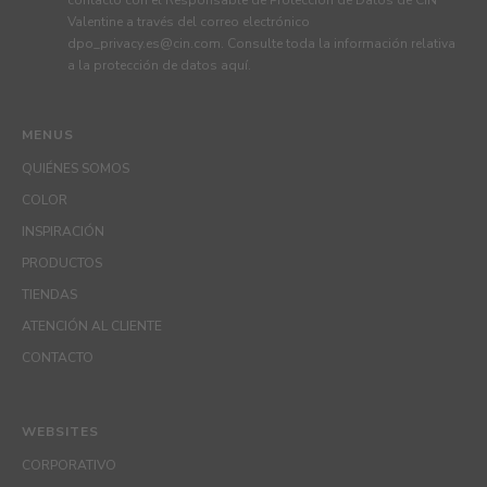
contacto con el Responsable de Protección de Datos de CIN
Valentine a través del correo electrónico
dpo_privacy.es@cin.com
. Consulte toda la información relativa
a la protección de datos
aquí
.
MENUS
QUIÉNES SOMOS
COLOR
INSPIRACIÓN
PRODUCTOS
TIENDAS
ATENCIÓN AL CLIENTE
CONTACTO
WEBSITES
CORPORATIVO