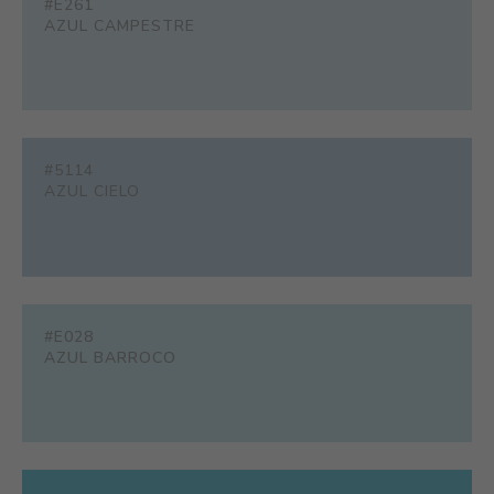
#E261
AZUL CAMPESTRE
#5114
AZUL CIELO
#E028
AZUL BARROCO