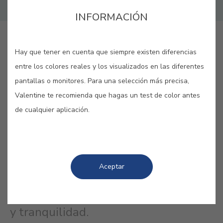
INFORMACIÓN
GUARDAR
Hay que tener en cuenta que siempre existen diferencias
entre los colores reales y los visualizados en las diferentes
pantallas o monitores. Para una selección más precisa,
Valentine te recomienda que hagas un test de color antes
de cualquier aplicación.
AZUL FIORDO #B642
Los fiordos nórdicos, fuente de
inspiración de diversos artistas,
Aceptar
también sirven de inspiración para
este color, al que prestan su belleza
y tranquilidad.