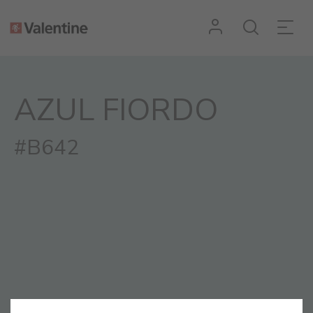
AZUL FIORDO
#B642