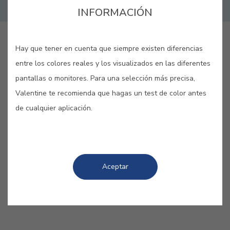
INFORMACIÓN
GUARDAR
Hay que tener en cuenta que siempre existen diferencias
entre los colores reales y los visualizados en las diferentes
pantallas o monitores. Para una selección más precisa,
Valentine te recomienda que hagas un test de color antes
de cualquier aplicación.
AZUL CAMPESTRE #E261
Un color revigorizante ideal para los
amantes de la vida al aire libre.
Aceptar