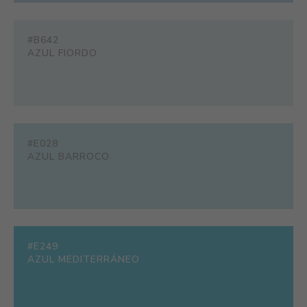
#B642
AZUL FIORDO
#E028
AZUL BARROCO
#E249
AZUL MEDITERRÁNEO