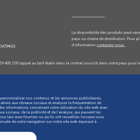
La disponibilité des produits peut vari
pays ou chaine de distribution. Pour
p
d’information
contactez-nous.
OATINGS
405 100 (appel au tarif établi dans le contrat souscrit dans votre pays pour le
personnaliser nos contenus et les annonces publicitaires,
latives aux réseaux sociaux et analyser la fréquentation de
es informations concernant votre utilisation du site web avec
 sociaux, de la publicité et de l’analyse, qui peuvent les
us leur avez fournies ou qu’ils ont recueillies lorsque vous
ursuite de votre navigation sur notre site web équivaut à
identialité
Politique de cookies
Conditions générales
rales de vente
Litiges de consommation
Livre des Réclamations Onli