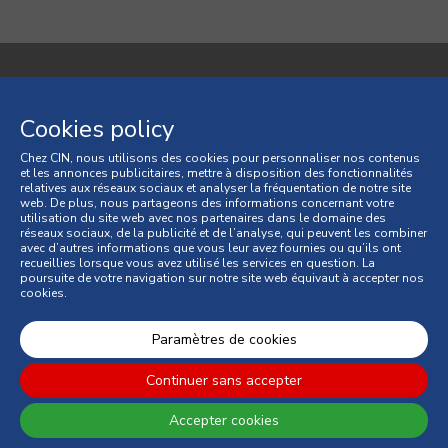
Politique de confidentialité
Cookies policy
Politique de cookies
Chez CIN, nous utilisons des cookies pour personnaliser nos contenus
et les annonces publicitaires, mettre à disposition des fonctionnalités
Conditions générales
relatives aux réseaux sociaux et analyser la fréquentation de notre site
web. De plus, nous partageons des informations concernant votre
Conditions générales de vente
utilisation du site web avec nos partenaires dans le domaine des
réseaux sociaux, de la publicité et de l’analyse, qui peuvent les combiner
avec d’autres informations que vous leur avez fournies ou qu’ils ont
Litiges de consommation
recueillies lorsque vous avez utilisé les services en question. La
poursuite de votre navigation sur notre site web équivaut à accepter nos
cookies.
Livre des Réclamations Online
© 2026 CIN, S.A.
Paramètres de cookies
Continuer sans accepter
Accepter cookies