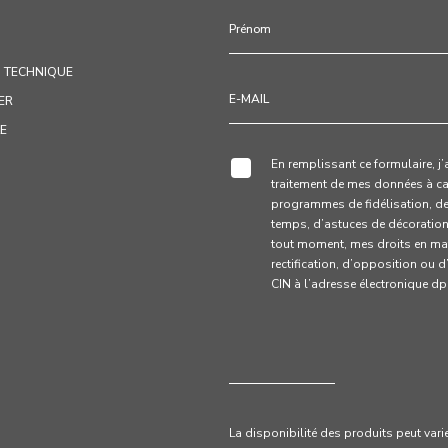
 TECHNIQUE
ER
LE
En remplissant ce formulaire, j
traitement de mes données à ca
programmes de fidélisation, d
temps, d’astuces de décoration e
tout moment, mes droits en mat
rectification, d’opposition ou 
CIN à l’adresse électronique 
La disponibilité des produits peut vari