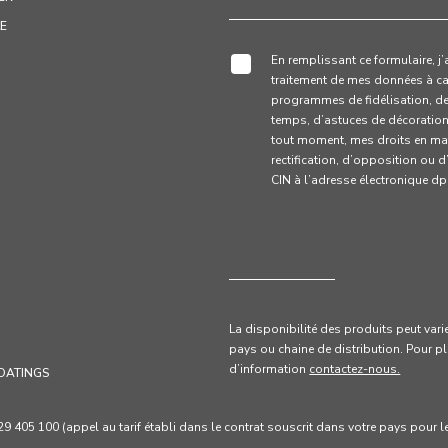
LE
En remplissant ce formulaire, j
traitement de mes données à ca
programmes de fidélisation, d
temps, d’astuces de décoration e
tout moment, mes droits en mat
rectification, d’opposition ou 
CIN à l’adresse électronique 
La disponibilité des produits peut vari
pays ou chaine de distribution. Pour
p
d’information
contactez-nous.
OATINGS
405 100 (appel au tarif établi dans le contrat souscrit dans votre pays pour le