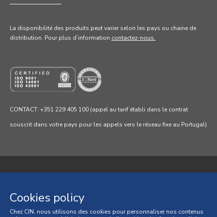
La disponibilité des produits peut varier selon les pays ou chaine de
distribution. Pour
plus d’information
contactez-nous.
CONTACT: +351 229 405 100 (appel au tarif établi dans le contrat
souscrit dans votre pays pour les appels vers le réseau fixe au Portugal)
Politique de confidentialité
Cookies policy
Politique de cookies
Chez CIN, nous utilisons des cookies pour personnaliser nos contenus