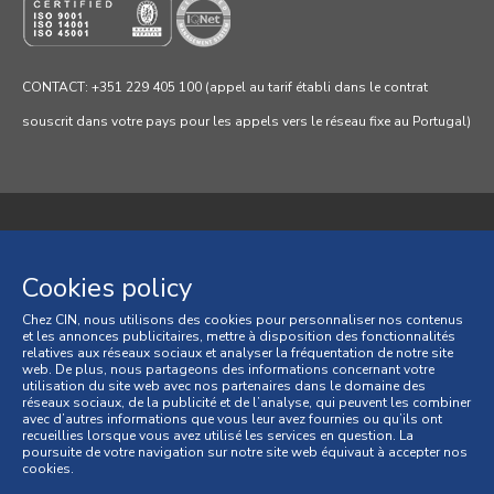
CONTACT: +351 229 405 100 (appel au tarif établi dans le contrat
souscrit dans votre pays pour les appels vers le réseau fixe au Portugal)
Politique de confidentialité
Cookies policy
Politique de cookies
Chez CIN, nous utilisons des cookies pour personnaliser nos contenus
et les annonces publicitaires, mettre à disposition des fonctionnalités
Conditions générales
relatives aux réseaux sociaux et analyser la fréquentation de notre site
web. De plus, nous partageons des informations concernant votre
Conditions générales de vente
utilisation du site web avec nos partenaires dans le domaine des
réseaux sociaux, de la publicité et de l’analyse, qui peuvent les combiner
avec d’autres informations que vous leur avez fournies ou qu’ils ont
Litiges de consommation
recueillies lorsque vous avez utilisé les services en question. La
poursuite de votre navigation sur notre site web équivaut à accepter nos
cookies.
Livre des Réclamations Online