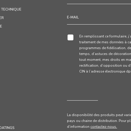
 TECHNIQUE
ER
LE
En remplissant ce formulaire, j
traitement de mes données à ca
programmes de fidélisation, d
temps, d’astuces de décoration e
tout moment, mes droits en mat
rectification, d’opposition ou 
CIN à l’adresse électronique 
La disponibilité des produits peut vari
pays ou chaine de distribution. Pour
p
d’information
contactez-nous.
OATINGS