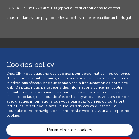
CONTACT: +351 229 405 100 (appel au tarif établi dans le contrat
souscrit dans votre pays pour les appels vers le réseau fixe au Portugal)
Politique de confidentialité
Cookies policy
Politique de cookies
Chez CIN, nous utilisons des cookies pour personnaliser nos contenus
et les annonces publicitaires, mettre à disposition des fonctionnalités
Conditions générales
relatives aux réseaux sociaux et analyser la fréquentation de notre site
web. De plus, nous partageons des informations concernant votre
Conditions générales de vente
utilisation du site web avec nos partenaires dans le domaine des
réseaux sociaux, de la publicité et de l’analyse, qui peuvent les combiner
avec d’autres informations que vous leur avez fournies ou qu’ils ont
Litiges de consommation
recueillies lorsque vous avez utilisé les services en question. La
poursuite de votre navigation sur notre site web équivaut à accepter nos
cookies.
Livre des Réclamations Online
© 2026 CIN, S.A.
Paramètres de cookies