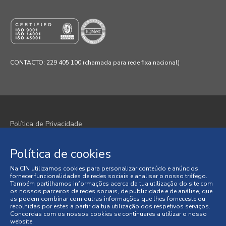
CONTACTO: 229 405 100 (chamada para rede fixa nacional)
Política de Privacidade
Política de Cookies
Política de cookies
Termos e Condições
Na CIN utilizamos cookies para personalizar conteúdo e anúncios,
fornecer funcionalidades de redes sociais e analisar o nosso tráfego.
Condições Gerais de Venda
Também partilhamos informações acerca da tua utilização do site com
os nossos parceiros de redes sociais, de publicidade e de análise, que
as podem combinar com outras informações que lhes forneceste ou
Litígios de Consumo
recolhidas por estes a partir da tua utilização dos respetivos serviços.
Concordas com os nossos cookies se continuares a utilizar o nosso
website.
Livro de Reclamações Online